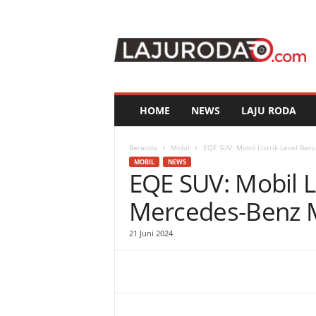
l
a
j
u
r
o
d
HOME
NEWS
LAJU RODA
a
.
c
Beranda
Mobil
EQE SUV: Mobil Listrik Level Bar
o
MOBIL
NEWS
EQE SUV: Mobil Li
m
Mercedes-Benz M
21 Juni 2024