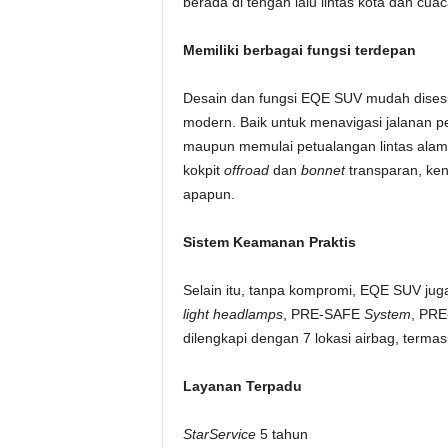
berada di tengah lalu lintas kota dan cua
Memiliki berbagai fungsi terdepan
Desain dan fungsi EQE SUV mudah dises
modern. Baik untuk menavigasi jalanan pe
maupun memulai petualangan lintas alam 
kokpit
offroad
dan
bonnet
transparan, ken
apapun.
Sistem Keamanan Praktis
Selain itu, tanpa kompromi, EQE SUV jug
light headlamps
, PRE-SAFE
System
, PR
dilengkapi dengan 7 lokasi airbag, termasu
Layanan Terpadu
StarService
5 tahun