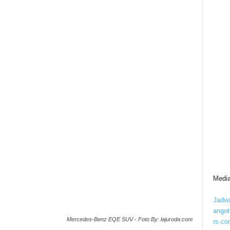
Media
Jadwa
ango
Mercedes-Benz EQE SUV - Foto By: lajuroda.com
rs.co