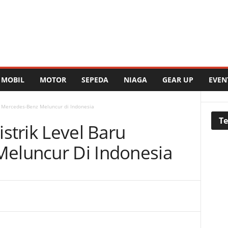
MOBIL
MOTOR
SEPEDA
NIAGA
GEAR UP
EVEN
u Mercedes-Benz Meluncur di Indonesia
Te
strik Level Baru
eluncur Di Indonesia