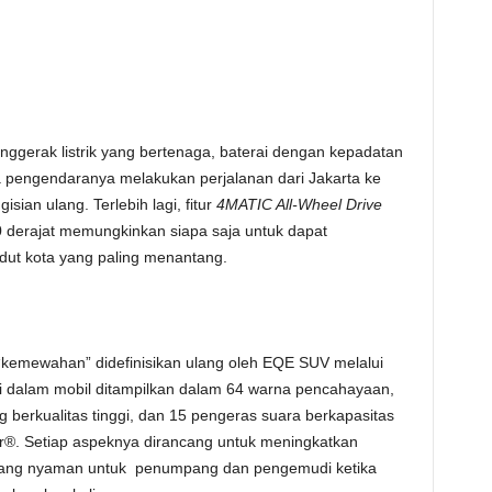
nggerak listrik yang bertenaga, baterai dengan kepadatan
pengendaranya melakukan perjalanan dari Jakarta ke
sian ulang. Terlebih lagi, fitur
4MATIC All-Wheel Drive
 derajat memungkinkan siapa saja untuk dapat
udut kota yang paling menantang.
kemewahan” didefinisikan ulang oleh EQE SUV melalui
 di dalam mobil ditampilkan dalam 64 warna pencahayaan,
g berkualitas tinggi, dan 15 pengeras suara berkapasitas
r®. Setiap aspeknya dirancang untuk meningkatkan
uang nyaman untuk penumpang dan pengemudi ketika