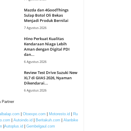
Mazda dan 4GoodThings
Sulap Botol Oli Bekas
Menjadi Produk Bernilai
7 Agustus 2026
Hino Perkuat Kualitas
Kendaraan Niaga Lebih
Aman dengan Digital PDI
dan...
6 Agustus 2026
Review Test Drive Suzuki New
XL7 di GIIAS 2026, Nyaman
Dikendarai...
6 Agustus 2026
 Partner
lbalap.com
|
Otoexpo.com
|
Motoresto.id
|
Ru
to.com
|
Autoindo.id
|
Beritakuh.com
|
Alanbike
m
|
Autoplus.id
|
Gembelgaul.com