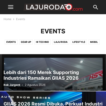
Home
Events
EVENTS
EVENTS
GEAR UP
HI TECHNO
LAJU RODA
LIFESTYLE
MOBIL
MOTOR
NEWS
NIAGA
SEPEDA
SPORT
Lebih dari 150 Merek Supporting
Industries Ramaikan GIIAS 2026
Itok Jurgent
-
2 Agustus 2026
GIIAS 2026 Resmi Dibuka, Perkuat Industri