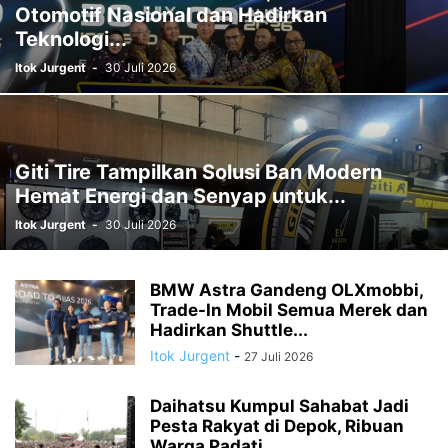
Otomotif Nasional dan Hadirkan
Teknologi...
Itok Jurgent
-
30 Juli 2026
Giti Tire Tampilkan Solusi Ban Modern
Hemat Energi dan Senyap untuk...
Itok Jurgent
-
30 Juli 2026
BMW Astra Gandeng OLXmobbi,
Trade-In Mobil Semua Merek dan
Hadirkan Shuttle...
Itok Jurgent
-
27 Juli 2026
Daihatsu Kumpul Sahabat Jadi
Pesta Rakyat di Depok, Ribuan
Warga Padati...