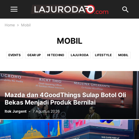
Home
Mobil
MOBIL
EVENTS
GEAR UP
HI TECHNO
LAJU RODA
LIFESTYLE
MOBIL
MOTOR
NEWS
NIAGA
SEPEDA
SPORT
Mazda dan 4GoodThings Sulap Botol Oli
Bekas Menjadi Produk Bernilai
Itok Jurgent
-
7 Agustus 2026