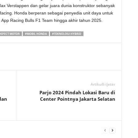
 Max Verstappen dan gelar juara dunia konstruktor sebanyak
 Racing. Honda berperan sebagai penyedia unit daya untuk
h App Racing Bulls F1 Team hingga akhir tahun 2025.
SPECT MOTOR
#MOBIL HONDA
#TEKNOLOGI HYBRID
Artikulli tjetër
Parjo 2024 Pindah Lokasi Baru di
dan
Center Pointnya Jakarta Selatan