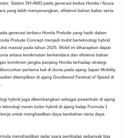
 motor. Sistem SH-AWD pada generasi kedua Honda / Acura
 yang lebih menyenangkan, efisiensi bahan bakar serta
 pada generasi terbaru Honda Prelude yang hadir dalam
onda Prelude Concept menjadi mobil berteknologi hybrid
duksi massal pada tahun 2025. Mobil ini diharapkan dapat
na antara kenikmatan berkendara dan efisiensi bahan
engan komitmen jangka panjang Honda terhadap strategi
diluncurkan pertama kali di dunia pada ajang Japan Mobility
udian ditampilkan di ajang Goodwood Festival of Speed di
.
ologi hybrid juga dikembangkan sebagai powertrain di ajang
eknologi mesin turbo hybrid di ajang balap Formula 1
ekerja untuk menghasilkan daya tambahan serta daya
ormula menghasilkan gelar juara pembalap sebanyak tiga