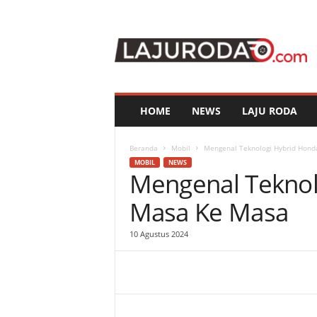
l
a
j
u
r
o
d
HOME
NEWS
LAJU RODA
a
.
c
Beranda
Mobil
Mengenal Teknologi Hybrid Hond
o
MOBIL
NEWS
Mengenal Teknol
m
Masa Ke Masa
10 Agustus 2024