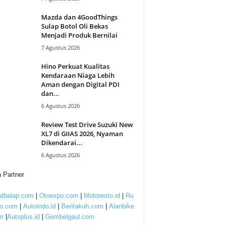
Mazda dan 4GoodThings
Sulap Botol Oli Bekas
Menjadi Produk Bernilai
7 Agustus 2026
Hino Perkuat Kualitas
Kendaraan Niaga Lebih
Aman dengan Digital PDI
dan...
6 Agustus 2026
Review Test Drive Suzuki New
XL7 di GIIAS 2026, Nyaman
Dikendarai...
6 Agustus 2026
 Partner
lbalap.com
|
Otoexpo.com
|
Motoresto.id
|
Ru
to.com
|
Autoindo.id
|
Beritakuh.com
|
Alanbike
m
|
Autoplus.id
|
Gembelgaul.com