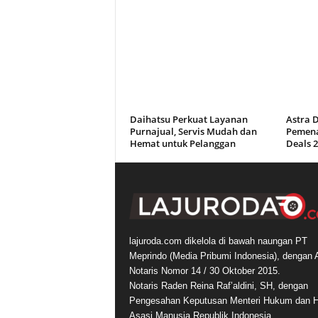
Daihatsu Perkuat Layanan
Astra 
Purnajual, Servis Mudah dan
Pemena
Hemat untuk Pelanggan
Deals 
lajuroda.com dikelola di bawah naungan PT
Meprindo (Media Pribumi Indonesia), dengan 
Notaris Nomor 14 / 30 Oktober 2015.
Notaris Raden Reina Raf’aldini, SH, dengan
Pengesahan Keputusan Menteri Hukum dan 
Asasi Manusia Republik Indonesia.