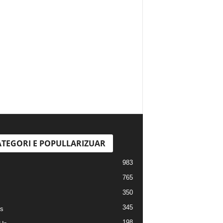
TEGORI E POPULLARIZUAR
983
765
350
345
s
198