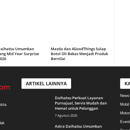
Daihatsu Umumkan
Mazda dan 4GoodThings Sulap
ng Mid Year Surprise
Botol Oli Bekas Menjadi Produk
2026
Bernilai
ARTIKEL LAINNYA
KA
News
Daihatsu Perkuat Layanan
Purnajual, Servis Mudah dan
Mobil
Akta
Hemat untuk Pelanggan
Motor
7 Agustus 2026
Event
Hak
Astra Daihatsu Umumkan