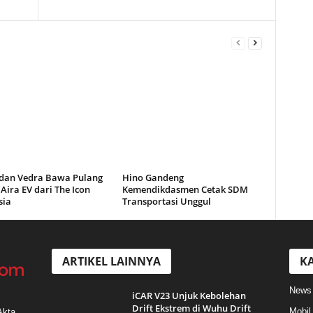
a dan Vedra Bawa Pulang
Hino Gandeng
Aira EV dari The Icon
Kemendikdasmen Cetak SDM
sia
Transportasi Unggul
ARTIKEL LAINNYA
KA
News
iCAR V23 Unjuk Kebolehan
Drift Ekstrem di Wuhu Drift
Mobil
Akta