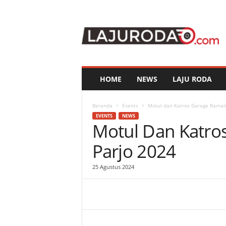
l
a
j
u
r
o
d
HOME
NEWS
LAJU RODA
a
.
c
Beranda
Events
Motul dan Katros Garage Ramai
o
EVENTS
NEWS
Motul Dan Katro
m
Parjo 2024
25 Agustus 2024