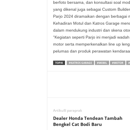
berfoto bersama, dan konsultasi soal mo
yang dikenal juga sebagai Custom Builder
Parjo 2024 diramaikan dengan berbagai m
Kehadiran Motul dan Katros Garage mend
dalam mendukung industri dan skena oto
“Kegiatan seperti Parjo ini menjadi wada
motor serta memperkenalkan line up lengk
pelumas dan produk perawatan kendaraan
TOPIK
#KATROS GARAGE
#MOBIL
#MOTOR
#
Artikulli paraprak
Dealer Honda Tendean Tambah
Bengkel Cat Bodi Baru