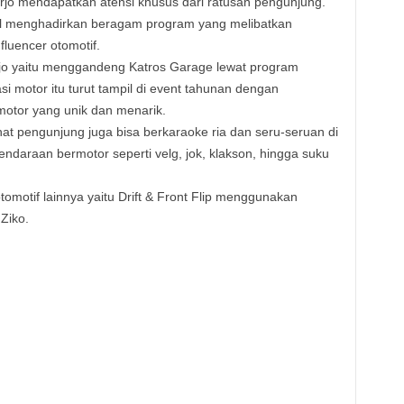
rjo mendapatkan atensi khusus dari ratusan pengunjung.
tul menghadirkan beragam program yang melibatkan
fluencer otomotif.
arjo yaitu menggandeng Katros Garage lewat program
 motor itu turut tampil di event tahunan dengan
otor yang unik dan menarik.
hat pengunjung juga bisa berkaraoke ria dan seru-seruan di
kendaraan bermotor seperti velg, jok, klakson, hingga suku
motif lainnya yaitu Drift & Front Flip menggunakan
 Ziko.