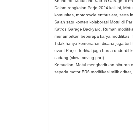
Kehadiran Motul dan Katros Garage di Pa
Dalam rangkaian Parjo 2024 kali ini, Mo
komunitas, motorcycle enthusiast, serta in
Salah satu konten kolaborasi Motul di P
Katros Garage Backyard. Rumah modifikasi
menampilkan beberapa karya modifikasi m
Tidak hanya kemeriahan disana juga terli
event Parjo. Terlihat juga bursa onderdil 
cadang (slow moving part).
Kemudian, Motul menghadirkan hiburan oto
sepeda motor ER6 modifikasi milik drifter,