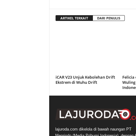
ARTIKEL TERKAIT
DARI PENULIS
iCAR V23 Unjuk Kebolehan Drift
Felici
Ekstrem di Wuhu Drift
Wuling 
Indone
lajuroda.com dikelola di bawah naungan PT
Meprindo (Media Pribumi Indonesia), dengan 