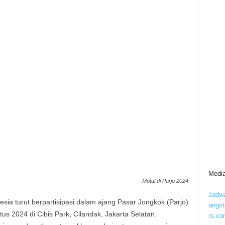
Media
Motul di Parjo 2024
Jadwa
sia turut berpartisipasi dalam ajang Pasar Jongkok (Parjo)
ango
us 2024 di Cibis Park, Cilandak, Jakarta Selatan.
rs.co