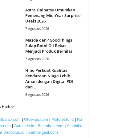
Astra Daihatsu Umumkan
Pemenang Mid Year Surprise
Deals 2026
7 Agustus 2026
Mazda dan 4GoodThings
Sulap Botol Oli Bekas
Menjadi Produk Bernilai
7 Agustus 2026
Hino Perkuat Kualitas
Kendaraan Niaga Lebih
Aman dengan Digital PDI
dan...
6 Agustus 2026
 Partner
lbalap.com
|
Otoexpo.com
|
Motoresto.id
|
Ru
to.com
|
Autoindo.id
|
Beritakuh.com
|
Alanbike
m
|
Autoplus.id
|
Gembelgaul.com