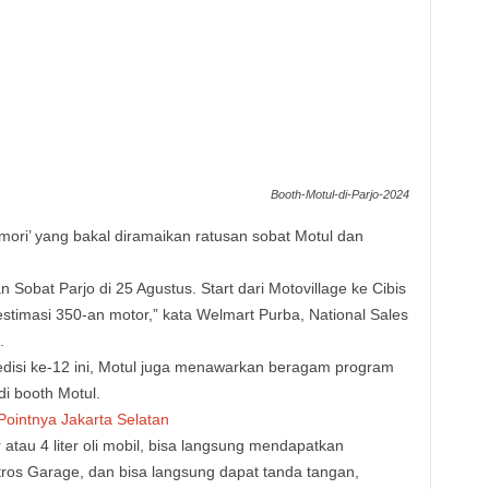
Booth-Motul-di-Parjo-2024
amori’ yang bakal diramaikan ratusan sobat Motul dan
 Sobat Parjo di 25 Agustus. Start dari Motovillage ke Cibis
stimasi 350-an motor,” kata Welmart Purba, National Sales
.
 edisi ke-12 ini, Motul juga menawarkan beragam program
i booth Motul.
Pointnya Jakarta Selatan
r atau 4 liter oli mobil, bisa langsung mendapatkan
atros Garage, dan bisa langsung dapat tanda tangan,