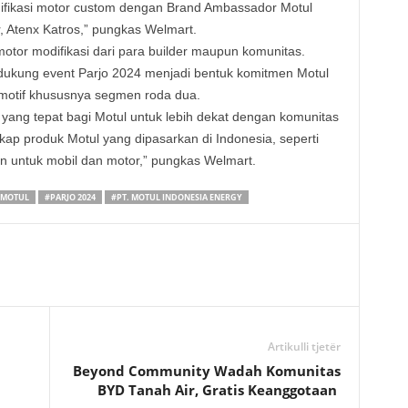
difikasi motor custom dengan Brand Ambassador Motul
, Atenx Katros,” pungkas Welmart.
otor modifikasi dari para builder maupun komunitas.
ukung event Parjo 2024 menjadi bentuk komitmen Motul
motif khususnya segmen roda dua.
h yang tepat bagi Motul untuk lebih dekat dengan komunitas
ap produk Motul yang dipasarkan di Indonesia, seperti
 untuk mobil dan motor,” pungkas Welmart.
MOTUL
#PARJO 2024
#PT. MOTUL INDONESIA ENERGY
Artikulli tjetër
Beyond Community Wadah Komunitas
BYD Tanah Air, Gratis Keanggotaan