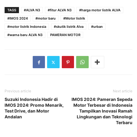
TAGS
#ALVA N3
#fitur ALVA N3
#harga motor listrik ALVA
#IMOS 2024
#motor baru
#Motor listrik
#motor listrik Indonesia
#skutik listrik Alva
#urban
#warna baru ALVA N3
PAMERAN MOTOR
Previous article
Next article
Suzuki Indonesia Hadir di
IMOS 2024: Pameran Sepeda
IMOS 2024: Promo Menarik,
Motor Terbesar di Indonesia
Test Drive, dan Motor
Tampilkan Inovasi Ramah
Andalan
Lingkungan dan Teknologi
Terbaru