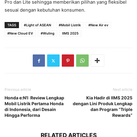
Pro dan Lite sehingga memberikan pilihan yang fleksibel
sesuai dengan kebutuhan konsumen.
TAGS
#Light of ASEAN
#Mobil Listrik
#New Air ev
#New Cloud EV
#Wuling
IIMS 2025
Previous article
Next article
Honda e:N1: Review Lengkap
Kia Hadir di IIMS 2025
Mobil Listrik Pertama Honda
dengan Lini Produk Lengkap
di Indonesia, dari Desain
dan Program “Triple
Hingga Performa
Rewards”
RELATED ARTICLES