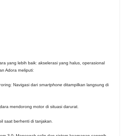
yang lebih baik: akselerasi yang halus, operasional
an Adora meliputi:
oring: Navigasi dari
smartphone
ditampilkan langsung di
ra mendorong motor di situasi darurat.
il saat berhenti di tanjakan.
ystem 3.0: Mencegah selip dan sistem keamanan canggih