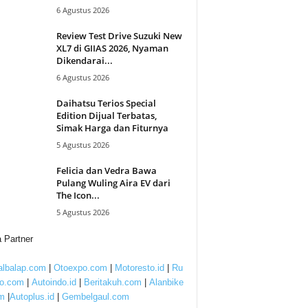
6 Agustus 2026
Review Test Drive Suzuki New
XL7 di GIIAS 2026, Nyaman
Dikendarai...
6 Agustus 2026
Daihatsu Terios Special
Edition Dijual Terbatas,
Simak Harga dan Fiturnya
5 Agustus 2026
Felicia dan Vedra Bawa
Pulang Wuling Aira EV dari
The Icon...
5 Agustus 2026
 Partner
lbalap.com
|
Otoexpo.com
|
Motoresto.id
|
Ru
to.com
|
Autoindo.id
|
Beritakuh.com
|
Alanbike
m
|
Autoplus.id
|
Gembelgaul.com