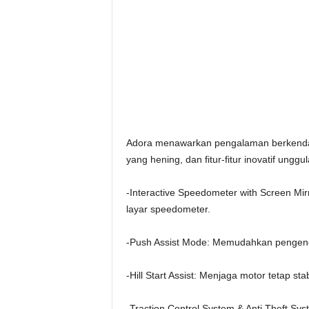
Adora menawarkan pengalaman berkendara 
yang hening, dan fitur-fitur inovatif
unggul
-Interactive Speedometer with Screen Mirr
layar speedometer.
-Push Assist Mode: Memudahkan pengenda
-Hill Start Assist: Menjaga motor tetap stab
-Traction Control System & Anti Theft S