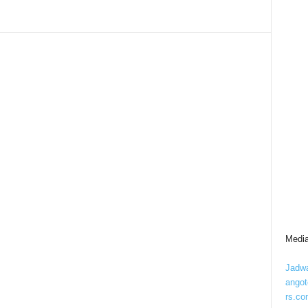
Media
Jadwa
ango
rs.co