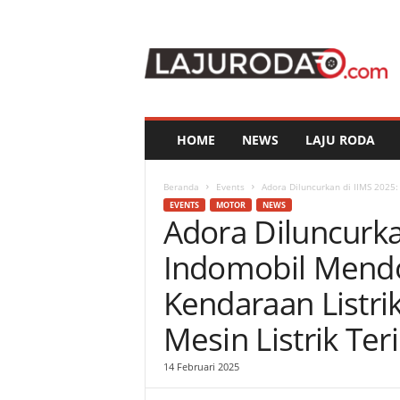
l
a
j
u
r
o
d
HOME
NEWS
LAJU RODA
a
.
c
Beranda
Events
Adora Diluncurkan di IIMS 2025:
o
EVENTS
MOTOR
NEWS
Adora Diluncurka
m
Indomobil Mendo
Kendaraan Listri
Mesin Listrik Ter
14 Februari 2025