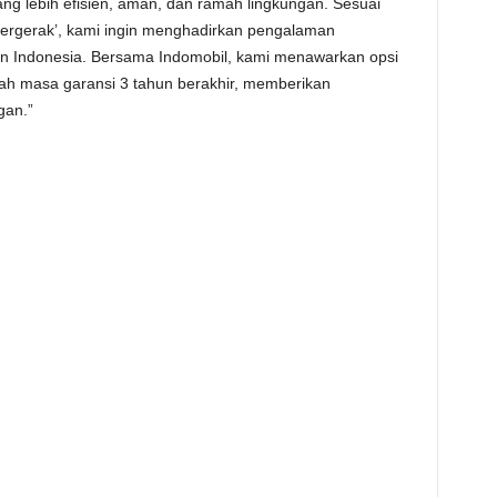
g lebih efisien, aman, dan ramah lingkungan. Sesuai
Bergerak’, kami ingin menghadirkan pengalaman
en Indonesia. Bersama Indomobil, kami menawarkan opsi
elah masa garansi 3 tahun berakhir, memberikan
gan.”