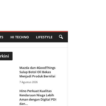
TS
HI TECHNO
LIFESTYLE
rkini
Mazda dan 4GoodThings
Sulap Botol Oli Bekas
Menjadi Produk Bernilai
7 Agustus 2026
Hino Perkuat Kualitas
Kendaraan Niaga Lebih
Aman dengan Digital PDI
dan...