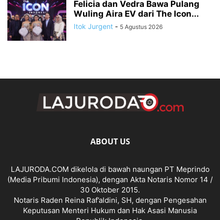
Felicia dan Vedra Bawa Pulang
Wuling Aira EV dari The Icon...
Itok Jurgent
-
5 Agustus 2026
ABOUT US
LAJURODA.COM dikelola di bawah naungan PT Meprindo
(Media Pribumi Indonesia), dengan Akta Notaris Nomor 14 /
30 Oktober 2015.
Notaris Raden Reina Raf’aldini, SH, dengan Pengesahan
Keputusan Menteri Hukum dan Hak Asasi Manusia