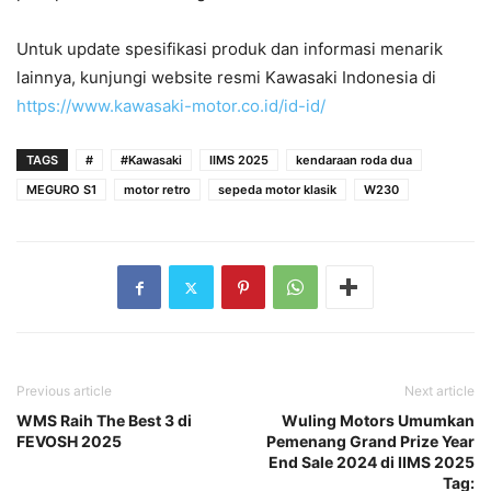
Untuk update spesifikasi produk dan informasi menarik
lainnya, kunjungi website resmi Kawasaki Indonesia di
https://www.kawasaki-motor.co.id/id-id/
TAGS
#
#Kawasaki
IIMS 2025
kendaraan roda dua
MEGURO S1
motor retro
sepeda motor klasik
W230
Previous article
Next article
WMS Raih The Best 3 di
Wuling Motors Umumkan
FEVOSH 2025
Pemenang Grand Prize Year
End Sale 2024 di IIMS 2025
Tag: