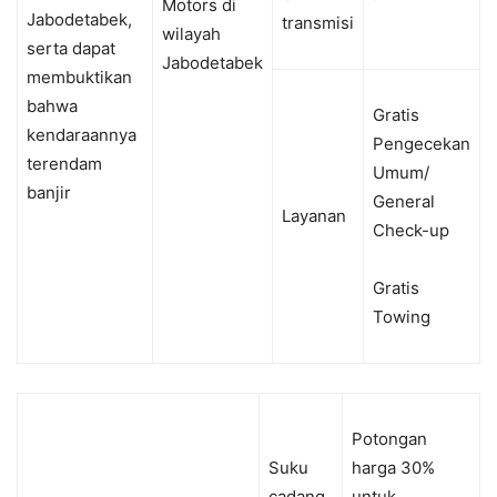
Motors
di
Jabodetabek
,
transmisi
wilayah
serta
dapat
Jabodetabek
membuktikan
bahwa
Gratis
kendaraannya
Pengecekan
terendam
Umum/
banjir
General
Layanan
Check-up
Gratis
Towing
Potongan
Suku
harga
30%
cadang
untuk