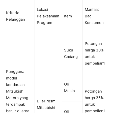
Lokasi
Manfaat
Kriteria
Pelaksanaan
Item
Bagi
Pelanggan
Program
Konsumen
Potongan
Suku
harga
30%
Cadang
untuk
pembelian
1
Pengguna
model
Oli
kendaraan
Mesin
Mitsubishi
Potongan
Motors
yang
harga
35
%
Diler
resmi
terdampak
untuk
Mitsubishi
banjir
di area
pembelian
1
Oli