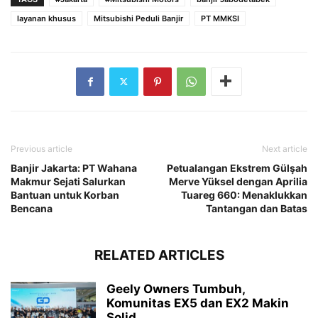
layanan khusus
Mitsubishi Peduli Banjir
PT MMKSI
Previous article
Next article
Banjir Jakarta: PT Wahana
Petualangan Ekstrem Gülşah
Makmur Sejati Salurkan
Merve Yüksel dengan Aprilia
Bantuan untuk Korban
Tuareg 660: Menaklukkan
Bencana
Tantangan dan Batas
RELATED ARTICLES
Geely Owners Tumbuh,
Komunitas EX5 dan EX2 Makin
Solid