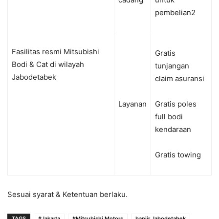
pembelian
2
Fas
i
litas
resmi
Mitsubishi
Gratis
Bodi
&
Cat di
wilayah
tunjangan
Jabodetabek
claim
asuransi
Layanan
Gratis poles
full
bodi
kendaraan
Gratis towing
Sesuai
s
yarat
&
Ketentuan
berlaku
.
TAGS
#Jakarta
#Mitsubishi Motors
banjir Jabodetabek