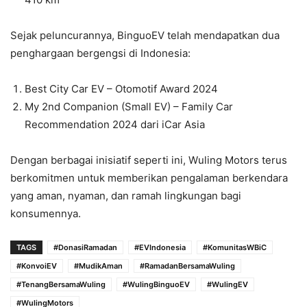
Sejak peluncurannya, BinguoEV telah mendapatkan dua
penghargaan bergengsi di Indonesia:
Best City Car EV – Otomotif Award 2024
My 2nd Companion (Small EV) – Family Car
Recommendation 2024 dari iCar Asia
Dengan berbagai inisiatif seperti ini, Wuling Motors terus
berkomitmen untuk memberikan pengalaman berkendara
yang aman, nyaman, dan ramah lingkungan bagi
konsumennya.
TAGS
#DonasiRamadan
#EVIndonesia
#KomunitasWBiC
#KonvoiEV
#MudikAman
#RamadanBersamaWuling
#TenangBersamaWuling
#WulingBinguoEV
#WulingEV
#WulingMotors