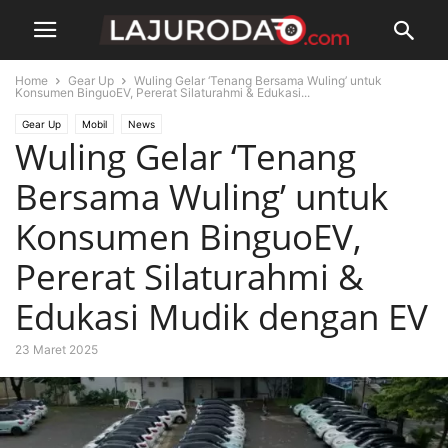
Home
Gear Up
Wuling Gelar ‘Tenang Bersama Wuling’ untuk
Konsumen BinguoEV, Pererat Silaturahmi & Edukasi...
Gear Up
Mobil
News
Wuling Gelar ‘Tenang
Bersama Wuling’ untuk
Konsumen BinguoEV,
Pererat Silaturahmi &
Edukasi Mudik dengan EV
23 Maret 2025