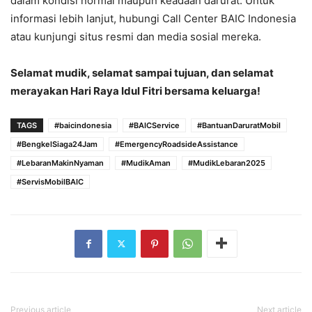
dalam kondisi normal maupun keadaan darurat.
Untuk
informasi lebih lanjut, hubungi Call Center BAIC Indonesia
atau kunjungi situs resmi dan media sosial mereka.
Selamat mudik, selamat sampai tujuan, dan selamat
merayakan Hari Raya Idul Fitri bersama keluarga!
TAGS
#baicindonesia
#BAICService
#BantuanDaruratMobil
#BengkelSiaga24Jam
#EmergencyRoadsideAssistance
#LebaranMakinNyaman
#MudikAman
#MudikLebaran2025
#ServisMobilBAIC
Previous article
Next article