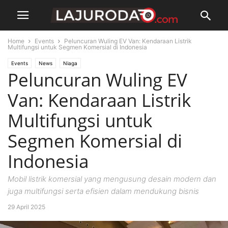
Home
Events
Peluncuran Wuling EV Van: Kendaraan Listrik
Multifungsi untuk Segmen Komersial di Indonesia
Events
News
Niaga
Peluncuran Wuling EV
Van: Kendaraan Listrik
Multifungsi untuk
Segmen Komersial di
Indonesia
Mobil listrik komersial yang mengusung desain modern dan
juga multifungsi serta efisien dalam mendukung bisnis
29 April 2025