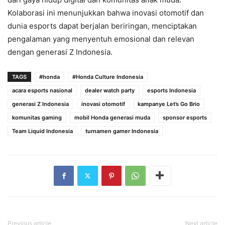
Kolaborasi ini menunjukkan bahwa inovasi otomotif dan
dunia esports dapat berjalan beriringan, menciptakan
pengalaman yang menyentuh emosional dan relevan
dengan generasi Z Indonesia.
TAGS
#honda
#Honda Culture Indonesia
acara esports nasional
dealer watch party
esports Indonesia
generasi Z Indonesia
inovasi otomotif
kampanye Let’s Go Brio
komunitas gaming
mobil Honda generasi muda
sponsor esports
Team Liquid Indonesia
turnamen gamer Indonesia
Previous article
Next article