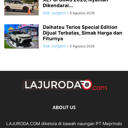
Dikendarai...
Itok Jurgent
-
6 Agustus 2026
Daihatsu Terios Special Edition
Dijual Terbatas, Simak Harga dan
Fiturnya
Itok Jurgent
-
5 Agustus 2026
ABOUT US
LAJURODA.COM dikelola di bawah naungan PT Meprindo