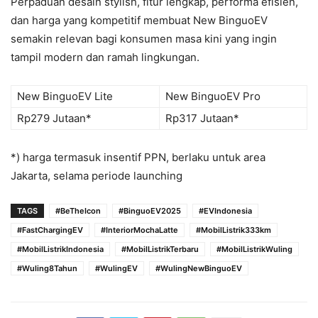
Perpaduan desain stylish, fitur lengkap, performa efisien,
dan harga yang kompetitif membuat New BinguoEV
semakin relevan bagi konsumen masa kini yang ingin
tampil modern dan ramah lingkungan.
New BinguoEV Lite
New BinguoEV Pro
Rp279 Jutaan*
Rp317 Jutaan*
*) harga termasuk insentif PPN, berlaku untuk area
Jakarta, selama periode launching
TAGS
#BeTheIcon
#BinguoEV2025
#EVIndonesia
#FastChargingEV
#InteriorMochaLatte
#MobilListrik333km
#MobilListrikIndonesia
#MobilListrikTerbaru
#MobilListrikWuling
#Wuling8Tahun
#WulingEV
#WulingNewBinguoEV