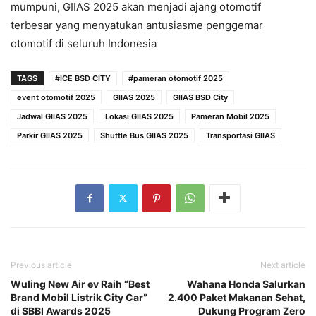
mumpuni, GIIAS 2025 akan menjadi ajang otomotif
terbesar yang menyatukan antusiasme penggemar
otomotif di seluruh Indonesia
TAGS
#ICE BSD CITY
#pameran otomotif 2025
event otomotif 2025
GIIAS 2025
GIIAS BSD City
Jadwal GIIAS 2025
Lokasi GIIAS 2025
Pameran Mobil 2025
Parkir GIIAS 2025
Shuttle Bus GIIAS 2025
Transportasi GIIAS
Previous article
Next article
Wuling New Air ev Raih “Best
Wahana Honda Salurkan
Brand Mobil Listrik City Car”
2.400 Paket Makanan Sehat,
di SBBI Awards 2025
Dukung Program Zero