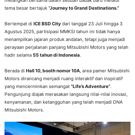
melangkah bersama dalam sebuah babak baru melalui
tema besar bertajuk
“Journey to Grand Destinations.”
Bertempat di
ICE BSD City
dari tanggal 23 Juli hingga 3
Agustus 2025, partisipasi MMKSI tahun ini tidak hanya
menampilkan jajaran produk andalan, tetapi juga menjadi
perayaan perjalanan panjang Mitsubishi Motors yang telah
hadir selama
55 tahun di Indonesia
.
Berada di
Hall 10, booth nomor 10A
, area pamer Mitsubishi
Motors dirancang menjadi ruang interaktif dan inspiratif
yang mencerminkan semangat
“Life’s Adventure”
.
Pengunjung diajak merasakan langsung nilai-nilai inovasi,
kenyamanan, dan ketangguhan yang telah menjadi DNA
Mitsubishi Motors.