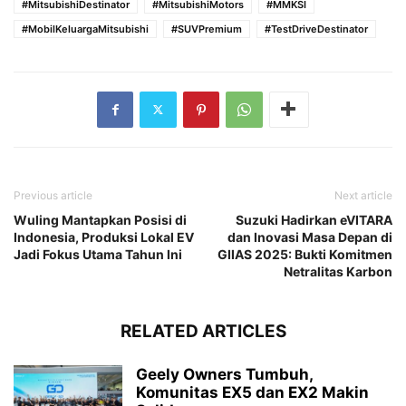
#MitsubishiDestinator
#MitsubishiMotors
#MMKSI
#MobilKeluargaMitsubishi
#SUVPremium
#TestDriveDestinator
Previous article
Next article
Wuling Mantapkan Posisi di
Suzuki Hadirkan eVITARA
Indonesia, Produksi Lokal EV
dan Inovasi Masa Depan di
Jadi Fokus Utama Tahun Ini
GIIAS 2025: Bukti Komitmen
Netralitas Karbon
RELATED ARTICLES
Geely Owners Tumbuh,
Komunitas EX5 dan EX2 Makin