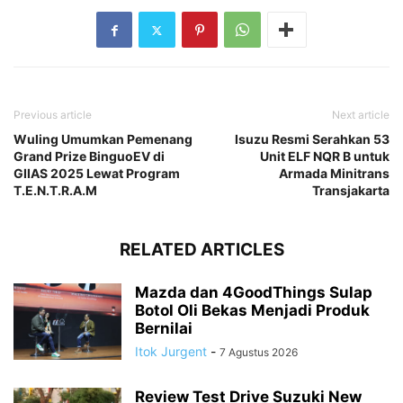
Previous article
Next article
Wuling Umumkan Pemenang
Isuzu Resmi Serahkan 53
Grand Prize BinguoEV di
Unit ELF NQR B untuk
GIIAS 2025 Lewat Program
Armada Minitrans
T.E.N.T.R.A.M
Transjakarta
RELATED ARTICLES
Mazda dan 4GoodThings Sulap
Botol Oli Bekas Menjadi Produk
Bernilai
Itok Jurgent
-
7 Agustus 2026
Review Test Drive Suzuki New