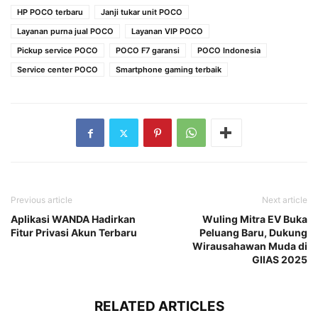
HP POCO terbaru
Janji tukar unit POCO
Layanan purna jual POCO
Layanan VIP POCO
Pickup service POCO
POCO F7 garansi
POCO Indonesia
Service center POCO
Smartphone gaming terbaik
Previous article
Next article
Aplikasi WANDA Hadirkan
Wuling Mitra EV Buka
Fitur Privasi Akun Terbaru
Peluang Baru, Dukung
Wirausahawan Muda di
GIIAS 2025
RELATED ARTICLES