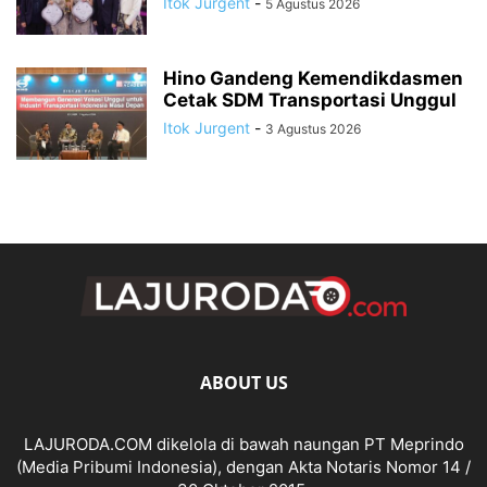
Itok Jurgent
-
5 Agustus 2026
Hino Gandeng Kemendikdasmen
Cetak SDM Transportasi Unggul
Itok Jurgent
-
3 Agustus 2026
ABOUT US
LAJURODA.COM dikelola di bawah naungan PT Meprindo
(Media Pribumi Indonesia), dengan Akta Notaris Nomor 14 /