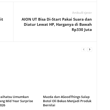
Artikulli tjetër
it
AION UT Bisa Di-Start Pakai Suara dan
Diatur Lewat HP, Harganya di Bawah
Rp330 Juta
Daihatsu Umumkan
Mazda dan 4GoodThings Sulap
ng Mid Year Surprise
Botol Oli Bekas Menjadi Produk
2026
Bernilai