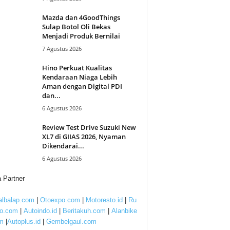
Mazda dan 4GoodThings
Sulap Botol Oli Bekas
Menjadi Produk Bernilai
7 Agustus 2026
Hino Perkuat Kualitas
Kendaraan Niaga Lebih
Aman dengan Digital PDI
dan...
6 Agustus 2026
Review Test Drive Suzuki New
XL7 di GIIAS 2026, Nyaman
Dikendarai...
6 Agustus 2026
 Partner
lbalap.com
|
Otoexpo.com
|
Motoresto.id
|
Ru
to.com
|
Autoindo.id
|
Beritakuh.com
|
Alanbike
m
|
Autoplus.id
|
Gembelgaul.com