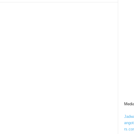
Media
Jadwa
ango
rs.co