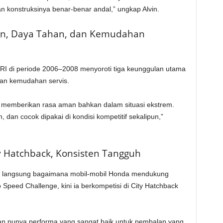
an konstruksinya benar-benar andal,” ungkap Alvin.
tan, Daya Tahan, dan Kemudahan
RI di periode 2006–2008 menyoroti tiga keunggulan utama
dan kemudahan servis.
emberikan rasa aman bahkan dalam situasi ekstrem.
n, dan cocok dipakai di kondisi kompetitif sekalipun,”
ty Hatchback, Konsisten Tangguh
 langsung bagaimana mobil-mobil Honda mendukung
 Speed Challenge, kini ia berkompetisi di City Hatchback
dan punya performa yang sangat baik untuk pembalap yang