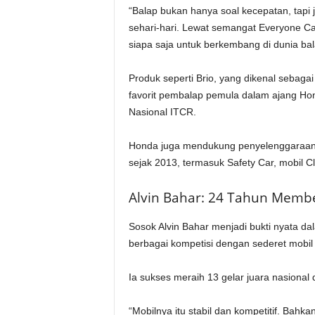
“Balap bukan hanya soal kecepatan, tapi
sehari-hari. Lewat semangat Everyone C
siapa saja untuk berkembang di dunia bala
Produk seperti Brio, yang dikenal sebagai 
favorit pembalap pemula dalam ajang H
Nasional ITCR.
Honda juga mendukung penyelenggaraan 
sejak 2013, termasuk Safety Car, mobil Cl
Alvin Bahar: 24 Tahun Membe
Sosok Alvin Bahar menjadi bukti nyata da
berbagai kompetisi dengan sederet mobil 
Ia sukses meraih 13 gelar juara nasional d
“Mobilnya itu stabil dan kompetitif. Bah