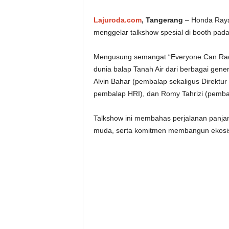
Lajuroda.com
, Tangerang
– Honda Rayak
menggelar talkshow spesial di booth pad
Mengusung semangat “Everyone Can Race”
dunia balap Tanah Air dari berbagai gene
Alvin Bahar (pembalap sekaligus Direktur
pembalap HRI), dan Romy Tahrizi (pemb
Talkshow ini membahas perjalanan panjang
muda, serta komitmen membangun ekosist