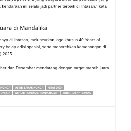
kendaraan ini selalu jadi partner terbaik di lintasan,” kata
Juara di Mandalika
nya di lintasan, meluncurkan logo khusus 40 Years of
ery balap edisi spesial, serta menorehkan kemenangan di
) 2025.
tober dan Desember mendatang dengan target meraih juara
N HONDA
ALVIN BAHAR HONDA
GIIAS 2025
DONESIA
KIPRAH HONDA DI DUNIA BALAP
MOBIL BALAP HONDA