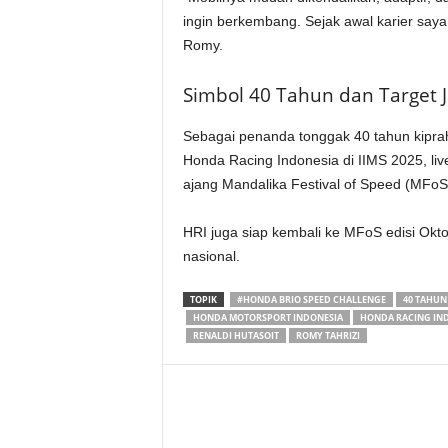
ingin berkembang. Sejak awal karier saya, 
Romy.
Simbol 40 Tahun dan Target 
Sebagai penanda tonggak 40 tahun kiprah
Honda Racing Indonesia di IIMS 2025, liv
ajang Mandalika Festival of Speed (MFoS
HRI juga siap kembali ke MFoS edisi Ok
nasional.
TOPIK
#HONDA BRIO SPEED CHALLENGE
40 TAHU
HONDA MOTORSPORT INDONESIA
HONDA RACING IN
RENALDI HUTASOIT
ROMY TAHRIZI