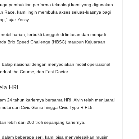
 juga pembuktian performa teknologi kami yang digunakan
an Race, kami ingin membuka akses seluas-luasnya bagi
p,” ujar Yessy.
mobil harian, terbukti tangguh di lintasan dan menjadi
onda Brio Speed Challenge (HBSC) maupun Kejuaraan
balap nasional dengan menyediakan mobil operasional
erk of the Course, dan Fast Doctor.
la HRI
lam 24 tahun kariernya bersama HRI, Alvin telah menjuarai
mulai dari Civic Genio hingga Civic Type R FL5.
an lebih dari 200 trofi sepanjang kariernya.
kan dalam beberapa seri, kami bisa menyelesaikan musim