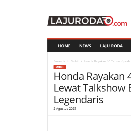
l
a
j
u
r
o
d
HOME
NEWS
LAJU RODA
a
.
c
Beranda
Mobil
Honda Rayakan 40 Tahun Kiprah 
o
MOBIL
Honda Rayakan 4
m
Lewat Talkshow
Legendaris
2 Agustus 2025