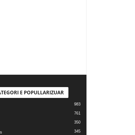
TEGORI E POPULLARIZUAR
983
761
350
345
s