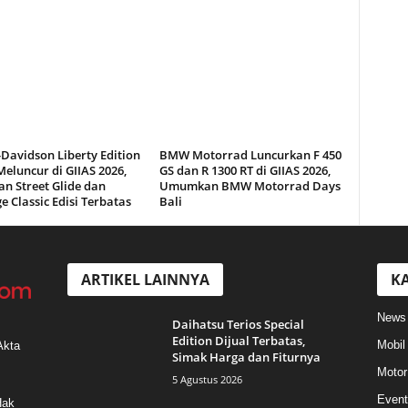
Davidson Liberty Edition
BMW Motorrad Luncurkan F 450
eluncur di GIIAS 2026,
GS dan R 1300 RT di GIIAS 2026,
n Street Glide dan
Umumkan BMW Motorrad Days
e Classic Edisi Terbatas
Bali
ARTIKEL LAINNYA
KA
News
Daihatsu Terios Special
Edition Dijual Terbatas,
Mobil
Akta
Simak Harga dan Fiturnya
Motor
5 Agustus 2026
Event
Hak