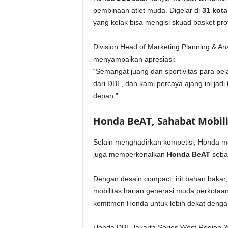
pembinaan atlet muda. Digelar di
31 kota
yang kelak bisa mengisi skuad basket pro
Division Head of Marketing Planning & 
menyampaikan apresiasi:
“Semangat juang dan sportivitas para pela
dari DBL, dan kami percaya ajang ini jad
depan.”
Honda BeAT, Sahabat Mobili
Selain menghadirkan kompetisi, Honda 
juga memperkenalkan
Honda BeAT
sebag
Dengan desain compact, irit bahan bakar,
mobilitas harian generasi muda perkotaa
komitmen Honda untuk lebih dekat dengan
Honda DBL Jakarta Series West Region 20