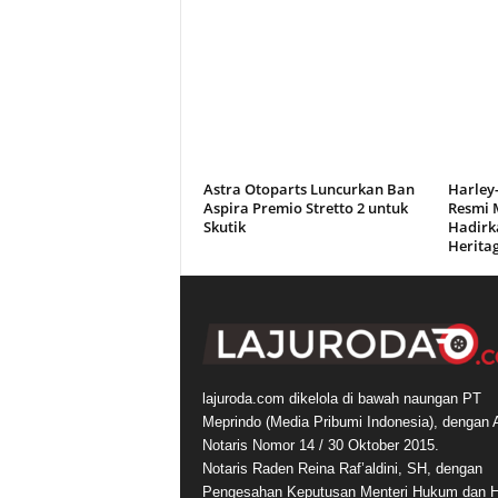
Astra Otoparts Luncurkan Ban
Harley-
Aspira Premio Stretto 2 untuk
Resmi M
Skutik
Hadirka
Heritag
lajuroda.com dikelola di bawah naungan PT
Meprindo (Media Pribumi Indonesia), dengan 
Notaris Nomor 14 / 30 Oktober 2015.
Notaris Raden Reina Raf’aldini, SH, dengan
Pengesahan Keputusan Menteri Hukum dan 