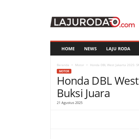
l
a
j
u
r
o
d
HOME
NEWS
LAJU RODA
a
.
c
Beranda
Motor
Honda DBL West Jakarta 2025: SM
o
MOTOR
Honda DBL West 
m
Buksi Juara
21 Agustus 2025