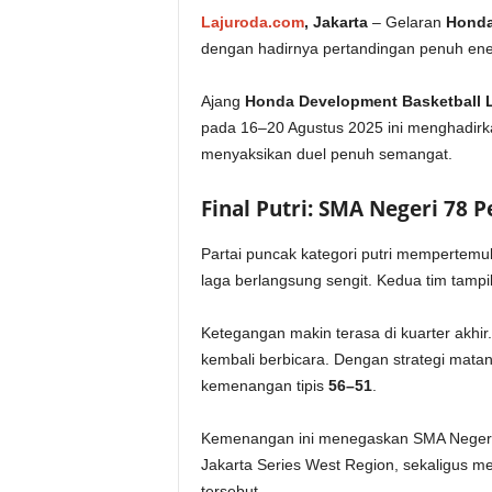
Lajuroda.com
, Jakarta
– Gelaran
Honda
dengan hadirnya pertandingan penuh energ
Ajang
Honda Development Basketball 
pada 16–20 Agustus 2025 ini menghadirk
menyaksikan duel penuh semangat.
Final Putri: SMA Negeri 78 
Partai puncak kategori putri mempertem
laga berlangsung sengit. Kedua tim tampil
Ketegangan makin terasa di kuarter akhi
kembali berbicara. Dengan strategi mat
kemenangan tipis
56–51
.
Kemenangan ini menegaskan SMA Negeri
Jakarta Series West Region, sekaligus me
tersebut.