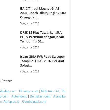
BAIC T1 Jadi Magnet GIIAS
2026, Booth Dikunjungi 12.000
Orang dan...
5 Agustus 2026
DFSK E5 Plus Tawarkan SUV
PHEV Premium dengan Jarak
Tempuh 1.400...
4 Agustus 2026
Isuzu GIGA FVR Road Sweeper
Tampil di GIIAS 2026, Perkuat
Solusi...
4 Agustus 2026
 Partner
lbalap.com
|
Otoexpo.com
|
Motoresto.id
|
Ru
to.com
|
Autoindo.id
|
Beritakuh.com
|
Alanbike
m
|
Autoplus.id
|
Gembelgaul.com