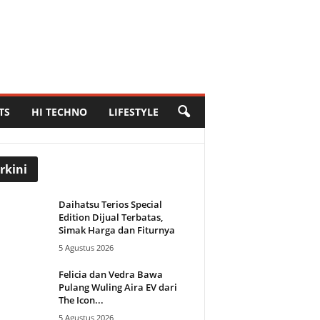
TS
HI TECHNO
LIFESTYLE
rkini
Daihatsu Terios Special
Edition Dijual Terbatas,
Simak Harga dan Fiturnya
5 Agustus 2026
Felicia dan Vedra Bawa
Pulang Wuling Aira EV dari
The Icon...
5 Agustus 2026