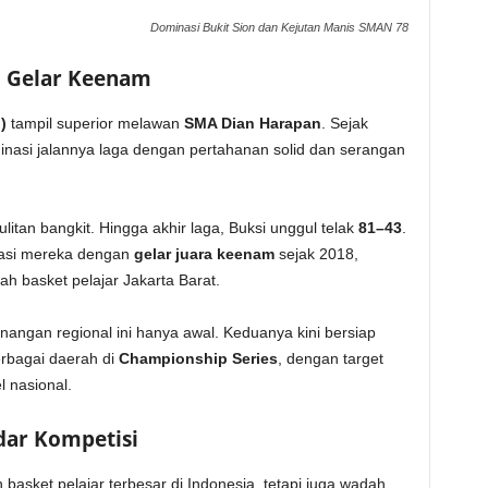
Dominasi Bukit Sion dan Kejutan Manis SMAN 78
ci Gelar Keenam
)
tampil superior melawan
SMA Dian Harapan
. Sejak
nasi jalannya laga dengan pertahanan solid dan serangan
itan bangkit. Hingga akhir laga, Buksi unggul telak
81–43
.
tasi mereka dengan
gelar juara keenam
sejak 2018,
h basket pelajar Jakarta Barat.
angan regional ini hanya awal. Keduanya kini bersiap
rbagai daerah di
Championship Series
, dengan target
 nasional.
dar Kompetisi
asket pelajar terbesar di Indonesia, tetapi juga wadah