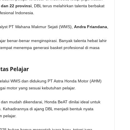
 dan 22 provinsi
, DBL terus melahirkan talenta berbakat
fesional Indonesia.
Analyst PT Wahana Makmur Sejati (WMS),
Andra Friandana
,
jar benar-benar menginspirasi. Banyak talenta hebat lahir
i tempat menempa generasi basket profesional di masa
tas Pelajar
melalui WMS dan didukung PT Astra Honda Motor (AHM)
ai motor yang sesuai kebutuhan pelajar.
 dan mudah dikendarai, Honda BeAT dinilai ideal untuk
n. Kehadirannya di ajang DBL menjadi bentuk nyata
 pelajar.
25 bukan hanya mencetak juara baru, tetapi juga