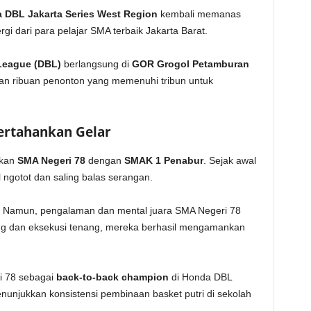
 DBL Jakarta Series West Region
kembali memanas
i dari para pelajar SMA terbaik Jakarta Barat.
League (DBL)
berlangsung di
GOR Grogol Petamburan
an ribuan penonton yang memenuhi tribun untuk
Pertahankan Gelar
ukan
SMA Negeri 78
dengan
SMAK 1 Penabur
. Sejak awal
 ngotot dan saling balas serangan.
r. Namun, pengalaman dan mental juara SMA Negeri 78
ang dan eksekusi tenang, mereka berhasil mengamankan
 78 sebagai
back-to-back champion
di Honda DBL
nunjukkan konsistensi pembinaan basket putri di sekolah