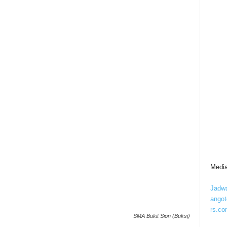
Media
Jadwa
ango
rs.co
SMA Bukit Sion (Buksi)