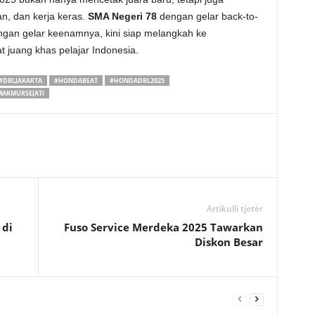
an, dan kerja keras.
SMA Negeri 78
dengan gelar back-to-
gan gelar keenamnya, kini siap melangkah ke
juang khas pelajar Indonesia.
#DBLJAKARTA
#HONDABEAT
#HONDADBL2025
AKMURSEJATI
Artikulli tjetër
 di
Fuso Service Merdeka 2025 Tawarkan
Diskon Besar