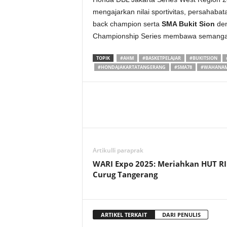
mengajarkan nilai sportivitas, persahabat
back champion serta
SMA Bukit Sion
den
Championship Series membawa semangat 
TOPIK
#AHM
#BASKETPELAJAR
#BUKITSION
#HONDAJAKARTATANGERANG
#SMA78
#WAHANAM
Artikulli paraprak
WARI Expo 2025: Meriahkan HUT RI
Curug Tangerang
ARTIKEL TERKAIT
DARI PENULIS