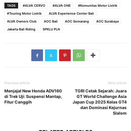
TAGS
#ALVA CERVO
#ALVA ONE
#Komunitas Motor Listrik
#Touring Motor Listrik
ALVA Experience Center Bali
ALVA Owners Club
AOC Bali
AOC Semarang
AOC Surabaya
Jakarta Bali Riding
SPKLU PLN
Previous article
Next article
Menjajal New Honda ADV160
TGRI Cetak Sejarah: Juara
di Trek Uji: Suspensi Mantap,
GT World Challenge Asia
Fitur Canggih
Japan Cup 2025 Kelas GT4
dan Dominasi Kejurnas
Slalom