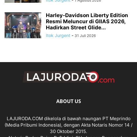
1 Agustus 2026
Harley-Davidson Liberty Edition
Resmi Meluncur di GIIAS 2026,
Hadirkan Street Glide...
Itok Jurgent
-
31 Juli 2026
ABOUT US
LAJURODA.COM dikelola di bawah naungan PT Meprindo
(Media Pribumi Indonesia), dengan Akta Notaris Nomor 14 /
30 Oktober 2015.