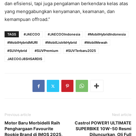
dan efisiensi, tapi juga pengalaman berkendara kelas atas
yang menggabungkan kenyamanan, keamanan, dan
kemampuan offroad.”
TAGS
#JAECOO
#JAECOOIndonesia
#MobilHybridIndonesia
#MobilHybridMURI
#MobilListrikHybrid
#MobilMewah
#SUVHybrid
#SUVPremium
#SUVTerbaru2025
JAECOOJ8SHSARDIS
Previous article
Next article
Motor Baru Morbidelli Raih
Castrol POWER1 ULTIMATE
Penghargaan Favourite
SUPERBIKE 10W-50 Resmi
Rookie Brand di IMOS 2025,
Diluncurkan, Oli Full