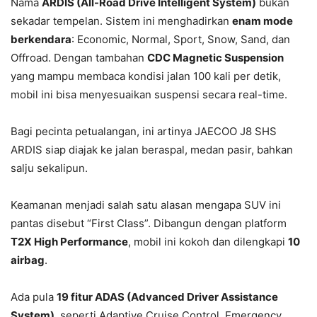
Nama
ARDIS (All-Road Drive Intelligent System)
bukan
sekadar tempelan. Sistem ini menghadirkan
enam mode
berkendara
: Economic, Normal, Sport, Snow, Sand, dan
Offroad. Dengan tambahan
CDC Magnetic Suspension
yang mampu membaca kondisi jalan 100 kali per detik,
mobil ini bisa menyesuaikan suspensi secara real-time.
Bagi pecinta petualangan, ini artinya JAECOO J8 SHS
ARDIS siap diajak ke jalan beraspal, medan pasir, bahkan
salju sekalipun.
Keamanan menjadi salah satu alasan mengapa SUV ini
pantas disebut “First Class”. Dibangun dengan platform
T2X High Performance
, mobil ini kokoh dan dilengkapi
10
airbag
.
Ada pula
19 fitur ADAS (Advanced Driver Assistance
System)
, seperti Adaptive Cruise Control, Emergency