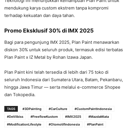
Teknologi ini menunjukkan kemampuan Plan Paint untuk
mendukung karya custom ekstrem tanpa kompromi
terhadap kekuatan dan daya tahan.
Promo Eksklusif 30% di IMX 2025
Bagi para pengunjung IMX 2025, Plan Paint menawarkan
diskon 30% untuk seluruh produk, termasuk edisi terbatas
Plan Paint x IZ Metal by Rohan Izawa Japan.
Plan Paint kini telah tersedia di lebih dari 75 toko di
seluruh Indonesia dari Sumatera Utara, Batam, Pekanbaru,
hingga Jawa Timur — serta melalui e-commerce Shopee
dan Tokopedia.
TAGS
#3DPainting
#CarCulture
#CustomPaintIndonesia
#DeVilbiss
#FreeflowKustom
#IMX2025
#MazdaMiata
#ModificationLifestyle
#OtomotifIndonesia
#PlanPaint