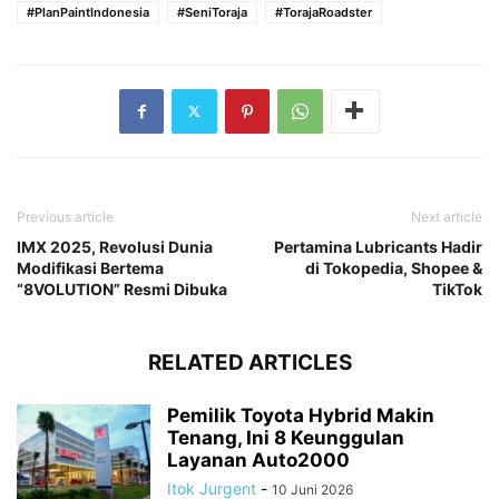
#PlanPaintIndonesia
#SeniToraja
#TorajaRoadster
Previous article
Next article
IMX 2025, Revolusi Dunia
Pertamina Lubricants Hadir
Modifikasi Bertema
di Tokopedia, Shopee &
“8VOLUTION” Resmi Dibuka
TikTok
RELATED ARTICLES
Pemilik Toyota Hybrid Makin
Tenang, Ini 8 Keunggulan
Layanan Auto2000
Itok Jurgent
-
10 Juni 2026