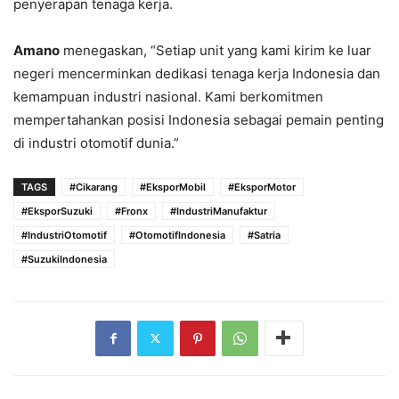
penyerapan tenaga kerja.
Amano
menegaskan, “Setiap unit yang kami kirim ke luar
negeri mencerminkan dedikasi tenaga kerja Indonesia dan
kemampuan industri nasional. Kami berkomitmen
mempertahankan posisi Indonesia sebagai pemain penting
di industri otomotif dunia.”
TAGS
#Cikarang
#EksporMobil
#EksporMotor
#EksporSuzuki
#Fronx
#IndustriManufaktur
#IndustriOtomotif
#OtomotifIndonesia
#Satria
#SuzukiIndonesia