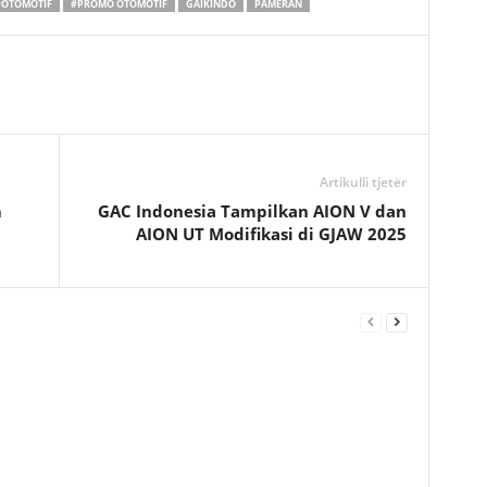
#OTOMOTIF
#PROMO OTOMOTIF
GAIKINDO
PAMERAN
Artikulli tjetër
m
GAC Indonesia Tampilkan AION V dan
AION UT Modifikasi di GJAW 2025