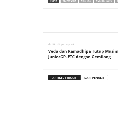
TOPIK
#GJAW 2025
#ICE BSD
#MOBIL BARU
Artikulli paraprak
Veda dan Ramadhipa Tutup Musi
JuniorGP–ETC dengan Gemilang
ARTIKEL TERKAIT
DARI PENULIS