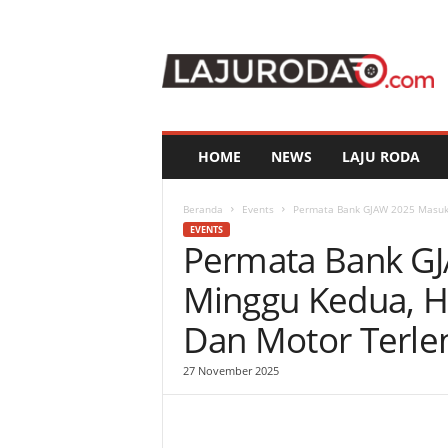
l
a
j
u
r
o
d
HOME
NEWS
LAJU RODA
a
.
c
Beranda
Events
Permata Bank GJAW 2025 Masuki 
o
EVENTS
Permata Bank G
m
Minggu Kedua, Ha
Dan Motor Terle
27 November 2025