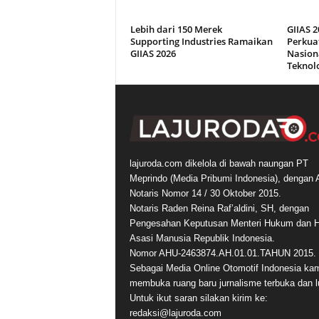
Lebih dari 150 Merek
GIIAS 2
Supporting Industries Ramaikan
Perkuat
GIIAS 2026
Nasion
Teknol
lajuroda.com dikelola di bawah naungan PT
Meprindo (Media Pribumi Indonesia), dengan 
Notaris Nomor 14 / 30 Oktober 2015.
Notaris Raden Reina Raf’aldini, SH, dengan
Pengesahan Keputusan Menteri Hukum dan 
Asasi Manusia Republik Indonesia.
Nomor AHU-2463874.AH.01.01.TAHUN 2015.
Sebagai Media Online Otomotif Indonesia ka
membuka ruang baru jurnalisme terbuka dan l
Untuk ikut saran silakan kirim ke:
redaksi@lajuroda.com