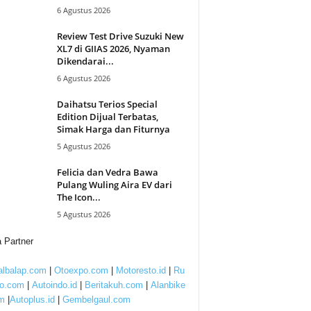
6 Agustus 2026
Review Test Drive Suzuki New
XL7 di GIIAS 2026, Nyaman
Dikendarai...
6 Agustus 2026
Daihatsu Terios Special
Edition Dijual Terbatas,
Simak Harga dan Fiturnya
5 Agustus 2026
Felicia dan Vedra Bawa
Pulang Wuling Aira EV dari
The Icon...
5 Agustus 2026
 Partner
lbalap.com
|
Otoexpo.com
|
Motoresto.id
|
Ru
to.com
|
Autoindo.id
|
Beritakuh.com
|
Alanbike
m
|
Autoplus.id
|
Gembelgaul.com