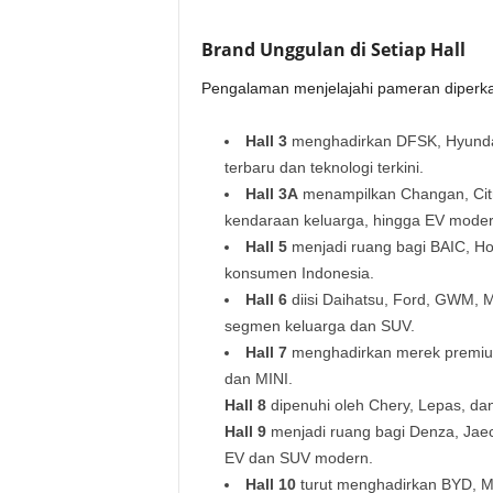
Brand Unggulan di Setiap Hall
Pengalaman menjelajahi pameran diperkaya
Hall 3
menghadirkan DFSK, Hyundai
terbaru dan teknologi terkini.
Hall 3A
menampilkan Changan, Citr
kendaraan keluarga, hingga EV moder
Hall 5
menjadi ruang bagi BAIC, Ho
konsumen Indonesia.
Hall 6
diisi Daihatsu, Ford, GWM, 
segmen keluarga dan SUV.
Hall 7
menghadirkan merek premium
dan MINI.
Hall 8
dipenuhi oleh Chery, Lepas, da
Hall 9
menjadi ruang bagi Denza, Jae
EV dan SUV modern.
Hall 10
turut menghadirkan BYD, M