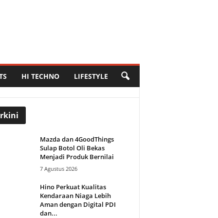
TS
HI TECHNO
LIFESTYLE
rkini
Mazda dan 4GoodThings
Sulap Botol Oli Bekas
Menjadi Produk Bernilai
7 Agustus 2026
Hino Perkuat Kualitas
Kendaraan Niaga Lebih
Aman dengan Digital PDI
dan...