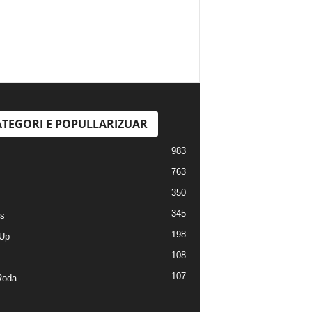
TEGORI E POPULLARIZUAR
983
763
350
345
s
198
Up
108
107
Roda