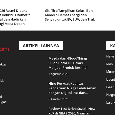
026 Resmi Dibuka,
Giti Tire Tampilkan Solusi Ban
 Industri Otomotif
Modern Hemat Energi dan
al dan Hadirkan
Senyap untuk EV, SUV, dan Truk
ogi Masa Depan
ARTIKEL LAINNYA
KA
News
Mazda dan 4GoodThings
Sulap Botol Oli Bekas
Mobil
Akta
Menjadi Produk Bernilai
Motor
7 Agustus 2026
Event
Hak
Hino Perkuat Kualitas
Gear 
Kendaraan Niaga Lebih Aman
dengan Digital PDI dan...
Niaga
mi
6 Agustus 2026
ugas.
Laju 
Review Test Drive Suzuki New
XL7 di GIIAS 2026, Nyaman