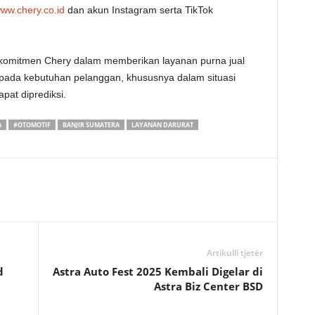
ww.chery.co.id
dan akun Instagram serta TikTok
omitmen Chery dalam memberikan layanan purna jual
si pada kebutuhan pelanggan, khususnya dalam situasi
pat diprediksi.
A
#OTOMOTIF
BANJIR SUMATERA
LAYANAN DARURAT
Artikulli tjetër
d
Astra Auto Fest 2025 Kembali Digelar di
Astra Biz Center BSD