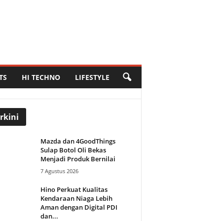
TS
HI TECHNO
LIFESTYLE
rkini
Mazda dan 4GoodThings
Sulap Botol Oli Bekas
Menjadi Produk Bernilai
7 Agustus 2026
Hino Perkuat Kualitas
Kendaraan Niaga Lebih
Aman dengan Digital PDI
dan...