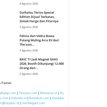
6 Agustus 2026
Daihatsu Terios Special
Edition Dijual Terbatas,
Simak Harga dan Fiturnya
5 Agustus 2026
Felicia dan Vedra Bawa
Pulang Wuling Aira EV dari
The Icon...
5 Agustus 2026
BAIC T1 Jadi Magnet GIIAS
2026, Booth Dikunjungi 12.000
Orang dan...
5 Agustus 2026
 Partner
lbalap.com
|
Otoexpo.com
|
Motoresto.id
|
Ru
to.com
|
Autoindo.id
|
Beritakuh.com
|
Alanbike
m
|
Autoplus.id
|
Gembelgaul.com