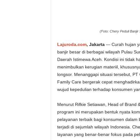
(Foto: Chery Peduli Banj
Lajuroda.com
, Jakarta
— Curah hujan ya
banjir besar di berbagai wilayah Pulau 
Daerah Istimewa Aceh. Kondisi ini tidak 
menimbulkan kerugian materiil, khususny
longsor. Menanggapi situasi tersebut, PT
Family Care bergerak cepat menghadirkan
wujud kepedulian terhadap konsumen yang
Menurut Rifkie Setiawan, Head of Brand 
program ini merupakan bentuk nyata ko
pelayanan terbaik bagi konsumen dalam ber
terjadi di sejumlah wilayah Indonesia. 
layanan yang benar-benar fokus pada pel