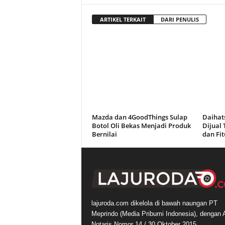
ARTIKEL TERKAIT
DARI PENULIS
Mazda dan 4GoodThings Sulap
Daihats
Botol Oli Bekas Menjadi Produk
Dijual 
Bernilai
dan Fi
lajuroda.com dikelola di bawah naungan PT
Meprindo (Media Pribumi Indonesia), dengan 
Notaris Nomor 14 / 30 Oktober 2015.