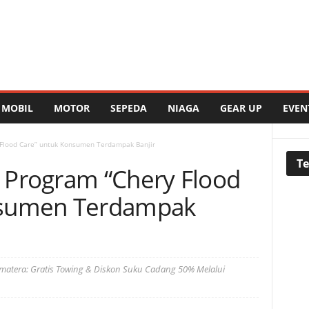
MOBIL
MOTOR
SEPEDA
NIAGA
GEAR UP
EVEN
 Flood Care” untuk Konsumen Terdampak Banjir
Te
 Program “Chery Flood
nsumen Terdampak
matera: Gratis Towing & Diskon Suku Cadang 50% Melalui