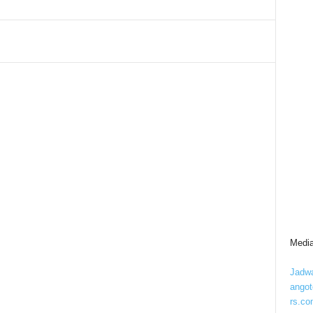
Media
Jadwa
ango
rs.co