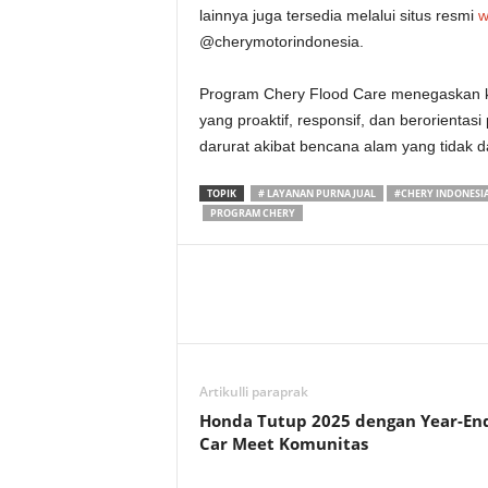
lainnya juga tersedia melalui situs resmi
w
@cherymotorindonesia.
Program Chery Flood Care menegaskan k
yang proaktif, responsif, dan berorienta
darurat akibat bencana alam yang tidak da
TOPIK
# LAYANAN PURNA JUAL
#CHERY INDONESI
PROGRAM CHERY
Artikulli paraprak
Honda Tutup 2025 dengan Year-En
Car Meet Komunitas