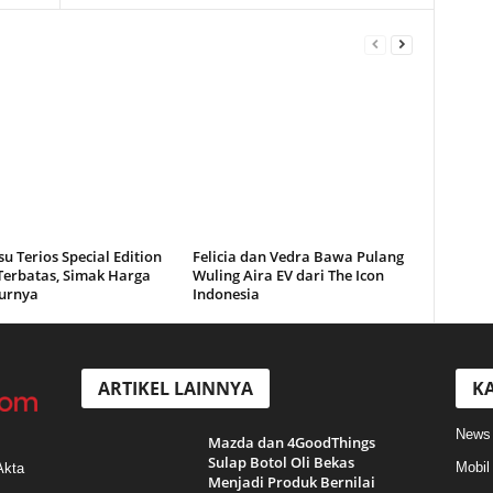
u Terios Special Edition
Felicia dan Vedra Bawa Pulang
Terbatas, Simak Harga
Wuling Aira EV dari The Icon
turnya
Indonesia
ARTIKEL LAINNYA
KA
News
Mazda dan 4GoodThings
Sulap Botol Oli Bekas
Mobil
Akta
Menjadi Produk Bernilai