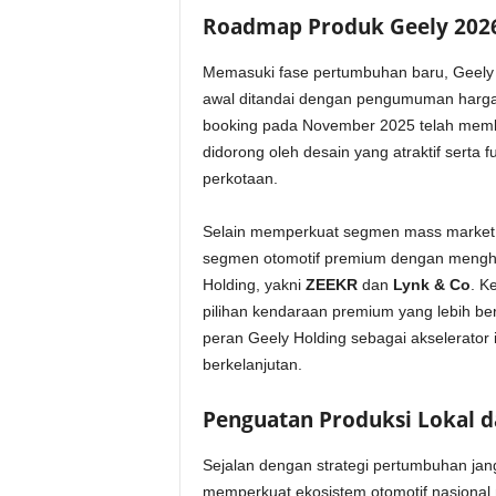
Roadmap Produk Geely 202
Memasuki fase pertumbuhan baru, Geely 
awal ditandai dengan pengumuman harg
booking pada November 2025 telah membu
didorong oleh desain yang atraktif serta
perkotaan.
Selain memperkuat segmen mass market, 
segmen otomotif premium dengan mengha
Holding, yakni
ZEEKR
dan
Lynk & Co
. K
pilihan kendaraan premium yang lebih b
peran Geely Holding sebagai akselerator i
berkelanjutan.
Penguatan Produksi Lokal d
Sejalan dengan strategi pertumbuhan j
memperkuat ekosistem otomotif nasional mel