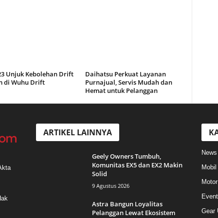
23 Unjuk Kebolehan Drift
Daihatsu Perkuat Layanan
m di Wuhu Drift
Purnajual, Servis Mudah dan
Hemat untuk Pelanggan
ARTIKEL LAINNYA
KA
News
Geely Owners Tumbuh,
Komunitas EX5 dan EX2 Makin
Mobil
Akta
Solid
Motor
9 Agustus 2026
Event
Hak
Astra Bangun Loyalitas
Gear 
Pelanggan Lewat Ekosistem