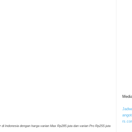
Media
Jadwa
ango
rs.co
 di Indonesia dengan harga varian Max Rp285 juta dan varian Pro Rp255 juta