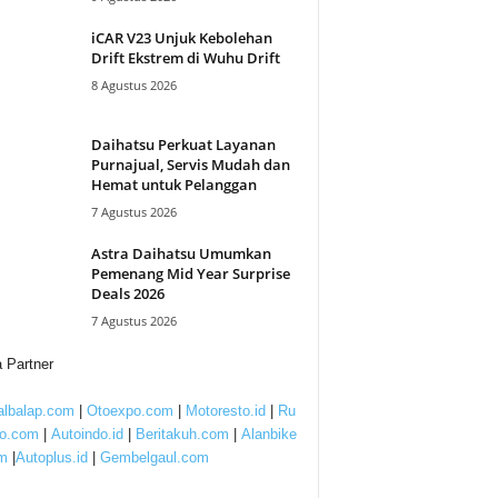
iCAR V23 Unjuk Kebolehan
Drift Ekstrem di Wuhu Drift
8 Agustus 2026
Daihatsu Perkuat Layanan
Purnajual, Servis Mudah dan
Hemat untuk Pelanggan
7 Agustus 2026
Astra Daihatsu Umumkan
Pemenang Mid Year Surprise
Deals 2026
7 Agustus 2026
 Partner
lbalap.com
|
Otoexpo.com
|
Motoresto.id
|
Ru
to.com
|
Autoindo.id
|
Beritakuh.com
|
Alanbike
m
|
Autoplus.id
|
Gembelgaul.com