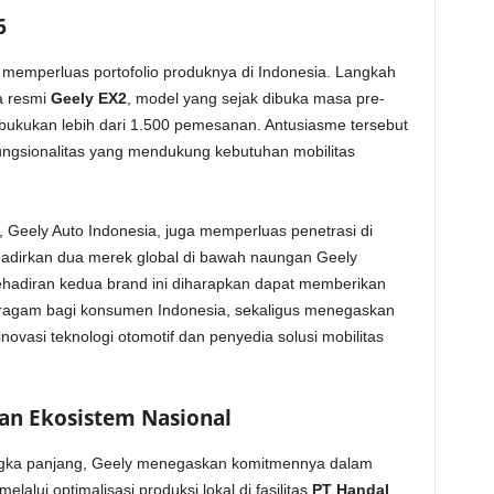
6
memperluas portofolio produknya di Indonesia. Langkah
a resmi
Geely EX2
, model yang sejak dibuka masa pre-
kukan lebih dari 1.500 pemesanan. Antusiasme tersebut
 fungsionalitas yang mendukung kebutuhan mobilitas
Geely Auto Indonesia, juga memperluas penetrasi di
dirkan dua merek global di bawah naungan Geely
ehadiran kedua brand ini diharapkan dapat memberikan
eragam bagi konsumen Indonesia, sekaligus menegaskan
novasi teknologi otomotif dan penyedia solusi mobilitas
an Ekosistem Nasional
angka panjang, Geely menegaskan komitmennya dalam
alui optimalisasi produksi lokal di fasilitas
PT Handal