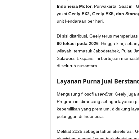
Indonesia Motor
, Purwakarta. Saat ini, 
yakni
Geely EX2, Geely EX5, dan Starra
unit kendaraan per hari.
Di sisi distribusi, Geely terus memperlua
80 lokasi pada 2026
. Hingga kini, seba
wilayah, termasuk Jabodetabek, Pulau Ja
Sulawesi. Ekspansi ini bertujuan memasti
di seluruh nusantara.
Layanan Purna Jual Berstan
Mengusung filosofi
user-first
, Geely juga
Program ini dirancang sebagai layanan p
kepemilikan yang premium, didukung laya
pelanggan di Indonesia.
Melihat 2026 sebagai tahun akselerasi, 
ekosistem otomotif yang berkelanjutan mel