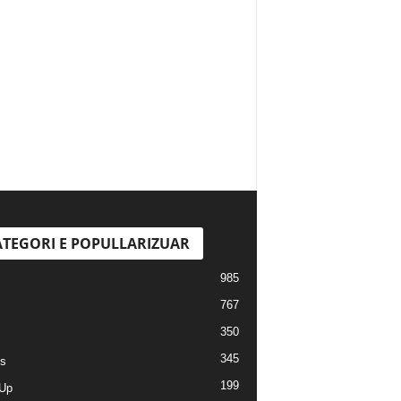
TEGORI E POPULLARIZUAR
985
767
350
345
s
199
Up