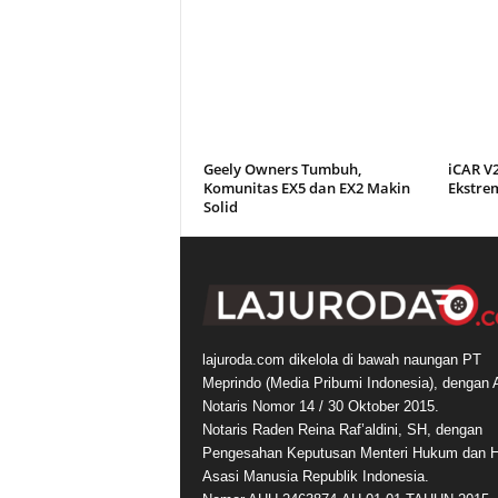
Geely Owners Tumbuh,
iCAR V
Komunitas EX5 dan EX2 Makin
Ekstre
Solid
lajuroda.com dikelola di bawah naungan PT
Meprindo (Media Pribumi Indonesia), dengan 
Notaris Nomor 14 / 30 Oktober 2015.
Notaris Raden Reina Raf’aldini, SH, dengan
Pengesahan Keputusan Menteri Hukum dan 
Asasi Manusia Republik Indonesia.