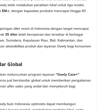
Geely telah melakukan perakitan lokal untuk tiga model,
y EM-i
, dengan kapasitas produksi mencapai hingga 60
s jaringan diler resmi di Indonesia dengan target mencapai
nyak
35 diler
telah beroperasi dan tersebar di berbagai
wa, Sumatera, Kepulauan Riau, Bali, Kalimantan, dan
kan aksesibilitas produk dan layanan Geely bagi konsumen
dar Global
 akan meluncurkan program layanan
“Geely Care+”
.
urna jual berstandar global untuk memberikan pengalaman
nan after sales yang andal dan menyeluruh bagi
Geely Auto Indonesia optimistis dapat membangun
alui inovasi produk, peningkatan produksi lokal, serta