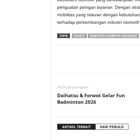
penguatan jaringan layanan. Dengan stra
mobilitas yang relevan dengan kebutuhan
terhadap perkembangan industri otomotif 
TOPIK
#GEELY
#INDUSTRI OTOMOTIF INDONESIA
Artikulli paraprak
Daihatsu & Forwot Gelar Fun
Badminton 2026
ARTIKEL TERKAIT
DARI PENULIS