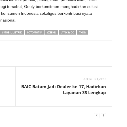
tegi tersebut, Geely berkomitmen menghadirkan solusi
 konsumen Indonesia sekaligus berkontribusi nyata
nasional.
#MOBIL LISTRIK
#OTOMOTIF
#ZEEKR
LYNK & CO
TKDN
Artikulli tjetër
BAIC Batam Jadi Dealer ke-17, Hadirkan
Layanan 3S Lengkap