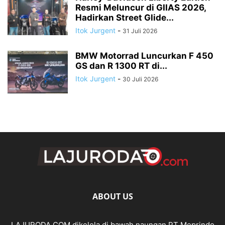
Resmi Meluncur di GIIAS 2026,
Hadirkan Street Glide...
Itok Jurgent
-
31 Juli 2026
BMW Motorrad Luncurkan F 450
GS dan R 1300 RT di...
Itok Jurgent
-
30 Juli 2026
ABOUT US
LAJURODA.COM dikelola di bawah naungan PT Meprindo