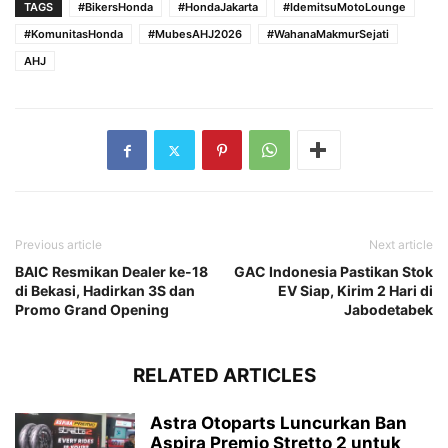
TAGS
#BikersHonda
#HondaJakarta
#IdemitsuMotoLounge
#KomunitasHonda
#MubesAHJ2026
#WahanaMakmurSejati
AHJ
Previous article
Next article
BAIC Resmikan Dealer ke-18
GAC Indonesia Pastikan Stok
di Bekasi, Hadirkan 3S dan
EV Siap, Kirim 2 Hari di
Promo Grand Opening
Jabodetabek
RELATED ARTICLES
Astra Otoparts Luncurkan Ban
Aspira Premio Stretto 2 untuk