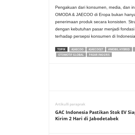
Pengakuan dari konsumen, media, dan ins
OMODA & JAECOO di Eropa bukan hanya di
penerimaan produk secara konsisten. Strat
dengan kebutuhan pasar menjadi fondasi 
terhadap persepsi konsumen di Indonesia
TOPIK
#JAECOO
#JAECOOJ7
#MOBIL HYBRID
OTOMOTIF GLOBAL
PASAR INGGRIS
Artikulli paraprak
GAC Indonesia Pastikan Stok EV Sia
Kirim 2 Hari di Jabodetabek