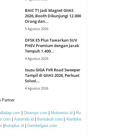
BAIC T1 Jadi Magnet GIIAS
2026, Booth Dikunjungi 12.000
Orang dan...
5 Agustus 2026
DFSK E5 Plus Tawarkan SUV
PHEV Premium dengan Jarak
Tempuh 1.400...
4 Agustus 2026
Isuzu GIGA FVR Road Sweeper
Tampil di GIIAS 2026, Perkuat
Solusi...
4 Agustus 2026
 Partner
lbalap.com
|
Otoexpo.com
|
Motoresto.id
|
Ru
to.com
|
Autoindo.id
|
Beritakuh.com
|
Alanbike
m
|
Autoplus.id
|
Gembelgaul.com