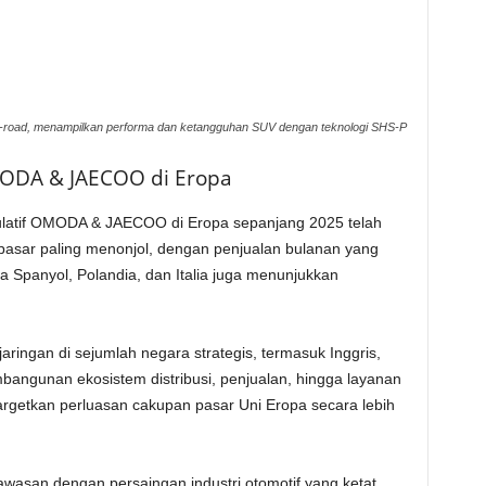
f-road, menampilkan performa dan ketangguhan SUV dengan teknologi SHS-P
OMODA & JAECOO di Eropa
ulatif OMODA & JAECOO di Eropa sepanjang 2025 telah
 pasar paling menonjol, dengan penjualan bulanan yang
Spanyol, Polandia, dan Italia juga menunjukkan
jaringan di sejumlah negara strategis, termasuk Inggris,
mbangunan ekosistem distribusi, penjualan, hingga layanan
getkan perluasan cakupan pasar Uni Eropa secara lebih
asan dengan persaingan industri otomotif yang ketat.