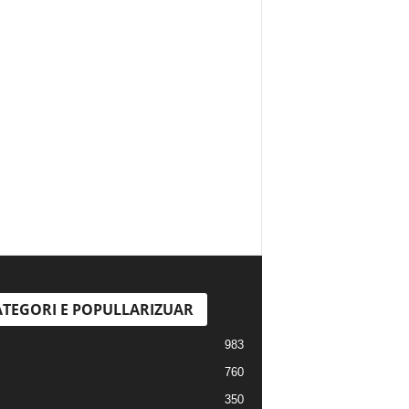
TEGORI E POPULLARIZUAR
983
760
350