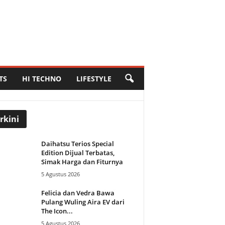
TS
HI TECHNO
LIFESTYLE
rkini
Daihatsu Terios Special
Edition Dijual Terbatas,
Simak Harga dan Fiturnya
5 Agustus 2026
Felicia dan Vedra Bawa
Pulang Wuling Aira EV dari
The Icon...
5 Agustus 2026