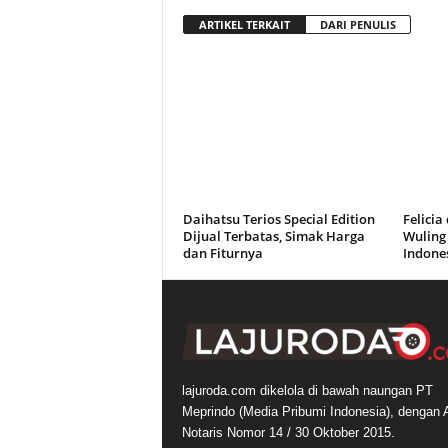
ARTIKEL TERKAIT
DARI PENULIS
Daihatsu Terios Special Edition
Felici
Dijual Terbatas, Simak Harga
Wuling 
dan Fiturnya
Indone
lajuroda.com dikelola di bawah naungan PT
Meprindo (Media Pribumi Indonesia), dengan 
Notaris Nomor 14 / 30 Oktober 2015.