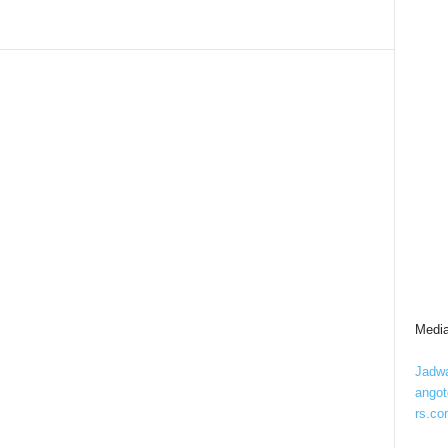
Media
Jadwa
ango
rs.co