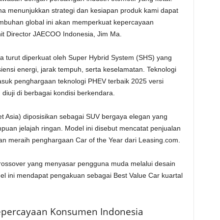
menunjukkan strategi dan kesiapan produk kami dapat
rtumbuhan global ini akan memperkuat kepercayaan
nit Director JAECOO Indonesia, Jim Ma.
urut diperkuat oleh Super Hybrid System (SHS) yang
ensi energi, jarak tempuh, serta keselamatan. Teknologi
asuk penghargaan teknologi PHEV terbaik 2025 versi
 diuji di berbagai kondisi berkendara.
et Asia) diposisikan sebagai SUV bergaya elegan yang
 jelajah ringan. Model ini disebut mencatat penjualan
 dan meraih penghargaan Car of the Year dari Leasing.com.
crossover yang menyasar pengguna muda melalui desain
del ini mendapat pengakuan sebagai Best Value Car kuartal
percayaan Konsumen Indonesia