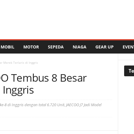
MOBIL
MOTOR
SEPEDA
NIAGA
GEAR UP
EVEN
Merek Terlaris di Inggris
Te
O Tembus 8 Besar
 Inggris
8 di Inggris dengan total 6.720 Unit, JAECOO J7 Jadi Model