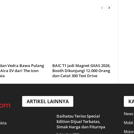
a dan Vedra Bawa Pulang
BAIC T1 Jadi Magnet GIIAS 2026,
Aira EV dari The Icon
Booth Dikunjungi 12.000 Orang
sia
dan Catat 300 Test Drive
ARTIKEL LAINNYA
KA
News
Daihatsu Terios Special
Edition Dijual Terbatas,
Mobil
Akta
Simak Harga dan Fiturnya
Motor