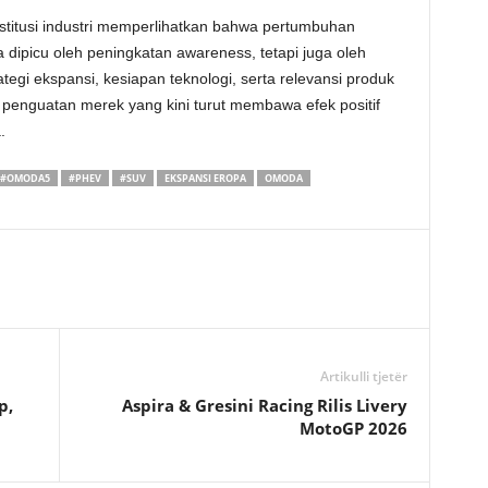
titusi industri memperlihatkan bahwa pertumbuhan
picu oleh peningkatan awareness, tetapi juga oleh
egi ekspansi, kesiapan teknologi, serta relevansi produk
penguatan merek yang kini turut membawa efek positif
.
#OMODA5
#PHEV
#SUV
EKSPANSI EROPA
OMODA
Artikulli tjetër
p,
Aspira & Gresini Racing Rilis Livery
MotoGP 2026