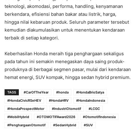
teknologi, akomodasi, performa, handling, kenyamanan
berkendara, efisiensi bahan bakar atau listrik, harga,
hingga nilai kebaruan produk. Seluruh parameter tersebut
kemudian diakumulasikan untuk menentukan kendaraan
terbaik di setiap kategori.
Keberhasilan Honda meraih tiga penghargaan sekaligus
pada tahun ini semakin menegaskan daya saing produk-
produknya di berbagai segmen pasar, mulai dari kendaraan
hemat energi, SUV kompak, hingga sedan hybrid premium.
TAGS
#CarOfTheYear
#honda
#HondaBrioSatya
#HondaCivicRSeHEV
#HondaHRV
#HondaIndonesia
#HondaProspectMotor
#IndustriOtomotif
#LCGC
#MobilHybrid
#OTOMOTIFAward2026
#OtomotifIndonesia
#PenghargaanOtomotif
#SedanHybrid
#SUV