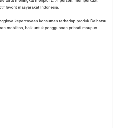
are turut meningkat menjadi 17,4 persen, memperkuat
if favorit masyarakat Indonesia.
 tingginya kepercayaan konsumen terhadap produk Daihatsu
n mobilitas, baik untuk penggunaan pribadi maupun