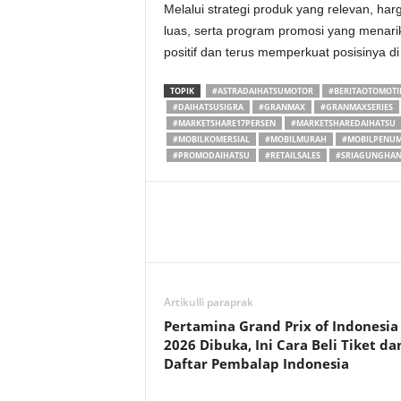
Melalui strategi produk yang relevan, harg
luas, serta program promosi yang menari
positif dan terus memperkuat posisinya d
TOPIK
#ASTRADAIHATSUMOTOR
#BERITAOTOMOTI
#DAIHATSUSIGRA
#GRANMAX
#GRANMAXSERIES
#MARKETSHARE17PERSEN
#MARKETSHAREDAIHATSU
#MOBILKOMERSIAL
#MOBILMURAH
#MOBILPENU
#PROMODAIHATSU
#RETAILSALES
#SRIAGUNGHAN
Artikulli paraprak
Pertamina Grand Prix of Indonesia
2026 Dibuka, Ini Cara Beli Tiket da
Daftar Pembalap Indonesia