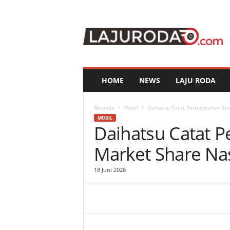
l
a
j
u
r
o
d
HOME
NEWS
LAJU RODA
a
.
c
Beranda
Mobil
Daihatsu Catat Pertumbuhan Posit
o
MOBIL
Daihatsu Catat P
m
Market Share Nas
18 Juni 2026