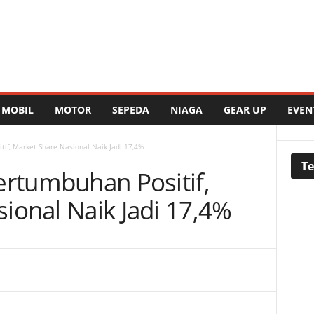
MOBIL
MOTOR
SEPEDA
NIAGA
GEAR UP
EVEN
if, Market Share Nasional Naik Jadi 17,4%
Te
ertumbuhan Positif,
ional Naik Jadi 17,4%