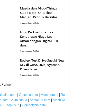
Mazda dan 4GoodThings
Sulap Botol Oli Bekas
Menjadi Produk Bernilai
7 Agustus 2026
Hino Perkuat Kualitas
Kendaraan Niaga Lebih
Aman dengan Digital PDI
dan...
6 Agustus 2026
Review Test Drive Suzuki New
XL7 di GIIAS 2026, Nyaman
Dikendarai...
6 Agustus 2026
 Partner
lbalap.com
|
Otoexpo.com
|
Motoresto.id
|
Ru
to.com
|
Autoindo.id
|
Beritakuh.com
|
Alanbike
m
|
Autoplus.id
|
Gembelgaul.com