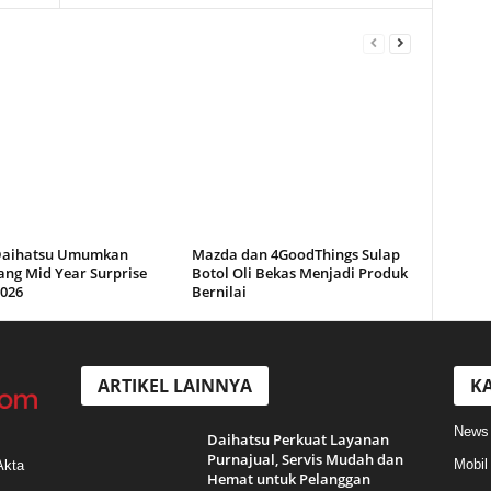
Daihatsu Umumkan
Mazda dan 4GoodThings Sulap
ng Mid Year Surprise
Botol Oli Bekas Menjadi Produk
2026
Bernilai
ARTIKEL LAINNYA
KA
News
Daihatsu Perkuat Layanan
Purnajual, Servis Mudah dan
Mobil
Akta
Hemat untuk Pelanggan