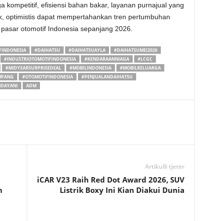
a kompetitif, efisiensi bahan bakar, layanan purnajual yang
k, optimistis dapat mempertahankan tren pertumbuhan
i pasar otomotif Indonesia sepanjang 2026.
FINDONESIA
#DAIHATSU
#DAIHATSUAYLA
#DAIHATSUMEI2026
#INDUSTRIOTOMOTIFINDONESIA
#KENDARAANNIAGA
#LCGC
#MIDYEARSURPRISEDEAL
#MOBILINDONESIA
#MOBILKELUARGA
MPANG
#OTOMOTIFINDONESIA
#PENJUALANDAIHATSU
DAYANI
ADM
Artikulli tjetër
iCAR V23 Raih Red Dot Award 2026, SUV
n
Listrik Boxy Ini Kian Diakui Dunia