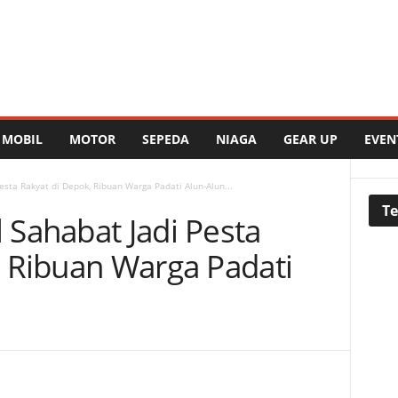
MOBIL
MOTOR
SEPEDA
NIAGA
GEAR UP
EVEN
sta Rakyat di Depok, Ribuan Warga Padati Alun-Alun...
Te
Sahabat Jadi Pesta
 Ribuan Warga Padati