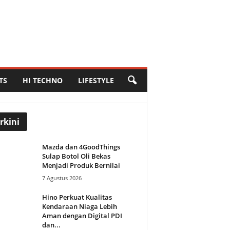
TS
HI TECHNO
LIFESTYLE
rkini
Mazda dan 4GoodThings
Sulap Botol Oli Bekas
Menjadi Produk Bernilai
7 Agustus 2026
Hino Perkuat Kualitas
Kendaraan Niaga Lebih
Aman dengan Digital PDI
dan...