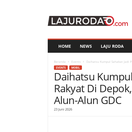
l
a
j
u
r
o
d
HOME
NEWS
LAJU RODA
a
.
c
Beranda
Events
Daihatsu Kumpul Sahabat Jadi Pe
o
EVENTS
MOBIL
Daihatsu Kumpul 
m
Rakyat Di Depok,
Alun-Alun GDC
23 Juni 2026