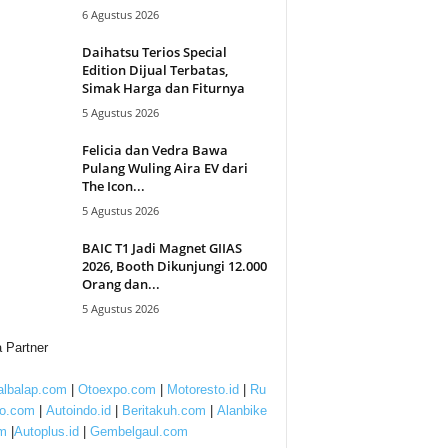
6 Agustus 2026
Daihatsu Terios Special
Edition Dijual Terbatas,
Simak Harga dan Fiturnya
5 Agustus 2026
Felicia dan Vedra Bawa
Pulang Wuling Aira EV dari
The Icon...
5 Agustus 2026
BAIC T1 Jadi Magnet GIIAS
2026, Booth Dikunjungi 12.000
Orang dan...
5 Agustus 2026
 Partner
lbalap.com
|
Otoexpo.com
|
Motoresto.id
|
Ru
to.com
|
Autoindo.id
|
Beritakuh.com
|
Alanbike
m
|
Autoplus.id
|
Gembelgaul.com