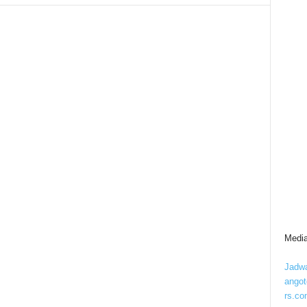
Media
Jadwa
ango
rs.co