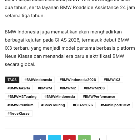
dua tahun, serta layanan BMW Roadside Assistance 24 jam
selama tiga tahun.
BMW Indonesia juga memastikan akan menghadirkan
berbagai kejutan pada GIIAS 2026, termasuk debut BMW
iX3 terbaru yang menjadi model pertama berbasis platform
Neue Klasse dan menandai era baru elektrifikasi BMW
secara global.
TAGS
#BMWIndonesia
#BMWIndonesia2026
#BMWiX3
#BMWJakarta
#BMWM
#BMWM2
#BMWM2CS
#BMWM3Touring
#BMWMIndonesia
#BMWPerformance
#BMWPremium
#BMWTouring
#GIIAS2026
#MobilSportBMW
#NeueKlasse