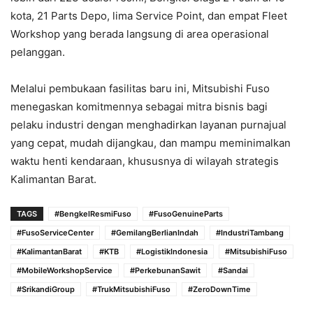
kota, 21 Parts Depo, lima Service Point, dan empat Fleet
Workshop yang berada langsung di area operasional
pelanggan.
Melalui pembukaan fasilitas baru ini, Mitsubishi Fuso
menegaskan komitmennya sebagai mitra bisnis bagi
pelaku industri dengan menghadirkan layanan purnajual
yang cepat, mudah dijangkau, dan mampu meminimalkan
waktu henti kendaraan, khususnya di wilayah strategis
Kalimantan Barat.
TAGS
#BengkelResmiFuso
#FusoGenuineParts
#FusoServiceCenter
#GemilangBerlianIndah
#IndustriTambang
#KalimantanBarat
#KTB
#LogistikIndonesia
#MitsubishiFuso
#MobileWorkshopService
#PerkebunanSawit
#Sandai
#SrikandiGroup
#TrukMitsubishiFuso
#ZeroDownTime