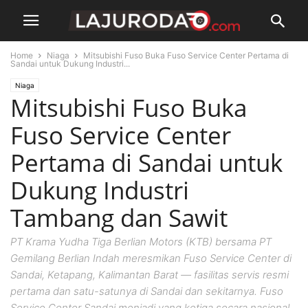
Home
Niaga
Mitsubishi Fuso Buka Fuso Service Center Pertama di
Sandai untuk Dukung Industri...
Niaga
Mitsubishi Fuso Buka
Fuso Service Center
Pertama di Sandai untuk
Dukung Industri
Tambang dan Sawit
PT Krama Yudha Tiga Berlian Motors (KTB) bersama PT
Gemilang Berlian Indah meresmikan Fuso Service Center di
Sandai, Ketapang, Kalimantan Barat — fasilitas servis resmi
pertama dan satu-satunya di Sandai dan sekitarnya. Fuso
Service Center Sandai menjadi yang ketiga secara nasional,