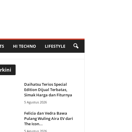
TS
HI TECHNO
LIFESTYLE
rkini
Daihatsu Terios Special
Edition Dijual Terbatas,
Simak Harga dan Fiturnya
5 Agustus 2026
Felicia dan Vedra Bawa
Pulang Wuling Aira EV dari
The Icon...
5 Agustus 2026