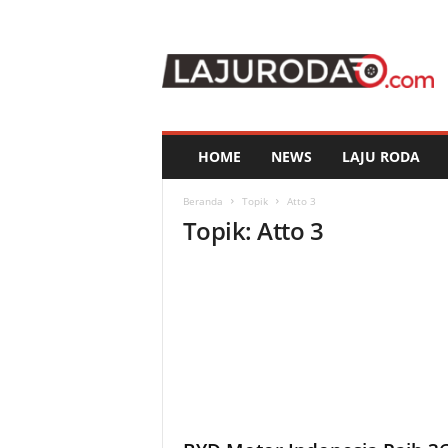
l
a
j
u
r
o
d
HOME
NEWS
LAJU RODA
a
.
Beranda
Topik
Atto 3
c
Topik: Atto 3
o
m