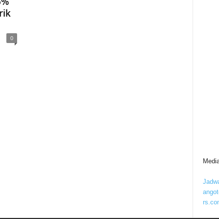
6%
rik
0
Media
Jadwa
ango
rs.co