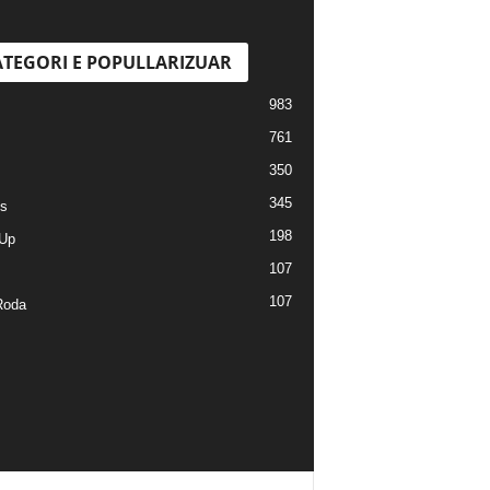
TEGORI E POPULLARIZUAR
983
761
350
345
s
198
Up
107
107
Roda