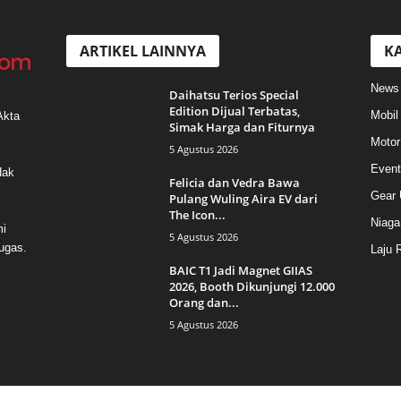
ARTIKEL LAINNYA
KA
News
Daihatsu Terios Special
Edition Dijual Terbatas,
Mobil
Akta
Simak Harga dan Fiturnya
Motor
5 Agustus 2026
Event
Hak
Felicia dan Vedra Bawa
Gear 
Pulang Wuling Aira EV dari
The Icon...
Niaga
mi
5 Agustus 2026
ugas.
Laju 
BAIC T1 Jadi Magnet GIIAS
2026, Booth Dikunjungi 12.000
Orang dan...
5 Agustus 2026