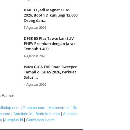
BAIC T1 Jadi Magnet GIIAS
2026, Booth Dikunjungi 12.000
Orang dan...
5 Agustus 2026
DFSK E5 Plus Tawarkan SUV
PHEV Premium dengan Jarak
Tempuh 1.400...
4 Agustus 2026
Isuzu GIGA FVR Road Sweeper
Tampil di GIIAS 2026, Perkuat
Solusi...
4 Agustus 2026
 Partner
lbalap.com
|
Otoexpo.com
|
Motoresto.id
|
Ru
to.com
|
Autoindo.id
|
Beritakuh.com
|
Alanbike
m
|
Autoplus.id
|
Gembelgaul.com