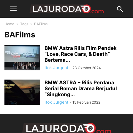
Home
Tags
BAFilms
BAFilms
BMW Astra Rilis Film Pendek
“Love, Race Cars, & Death”
Bertema...
Itok Jurgent
-
23 Oktober 2024
BMW ASTRA – Rilis Perdana
Serial Roman Drama Berjudul
“Singkong...
Itok Jurgent
-
15 Februari 2022