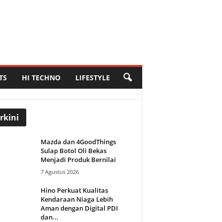
TS
HI TECHNO
LIFESTYLE
rkini
Mazda dan 4GoodThings
Sulap Botol Oli Bekas
Menjadi Produk Bernilai
7 Agustus 2026
Hino Perkuat Kualitas
Kendaraan Niaga Lebih
Aman dengan Digital PDI
dan...