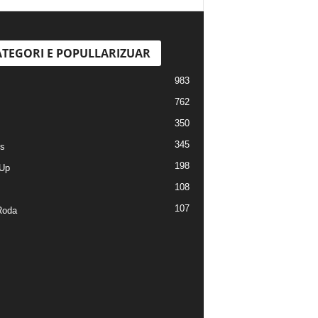
TEGORI E POPULLARIZUAR
983
762
350
345
s
198
Up
108
107
Roda