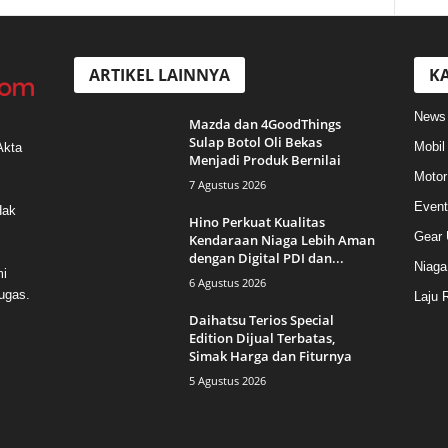
ARTIKEL LAINNYA
KA
News
Mazda dan 4GoodThings
Sulap Botol Oli Bekas
Mobil
Akta
Menjadi Produk Bernilai
Motor
7 Agustus 2026
Event
Hak
Hino Perkuat Kualitas
Gear 
Kendaraan Niaga Lebih Aman
dengan Digital PDI dan...
Niaga
mi
6 Agustus 2026
ugas.
Laju 
Daihatsu Terios Special
Edition Dijual Terbatas,
Simak Harga dan Fiturnya
5 Agustus 2026