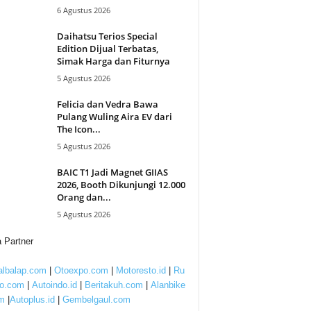
6 Agustus 2026
Daihatsu Terios Special
Edition Dijual Terbatas,
Simak Harga dan Fiturnya
5 Agustus 2026
Felicia dan Vedra Bawa
Pulang Wuling Aira EV dari
The Icon...
5 Agustus 2026
BAIC T1 Jadi Magnet GIIAS
2026, Booth Dikunjungi 12.000
Orang dan...
5 Agustus 2026
 Partner
lbalap.com
|
Otoexpo.com
|
Motoresto.id
|
Ru
to.com
|
Autoindo.id
|
Beritakuh.com
|
Alanbike
m
|
Autoplus.id
|
Gembelgaul.com