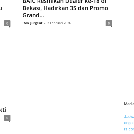
BAIC Resmikan Dealer ke-18 di
i
Bekasi, Hadirkan 3S dan Promo
Grand...
Itok Jurgent
-
2 Februari 2026
0
0
Media
ti
Jadwa
0
ango
rs.co