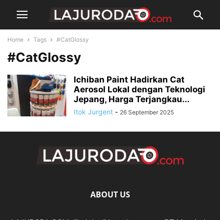
Home
Tags
#CatGlossy
#CatGlossy
Ichiban Paint Hadirkan Cat
Aerosol Lokal dengan Teknologi
Jepang, Harga Terjangkau...
Itok Jurgent
-
26 September 2025
ABOUT US