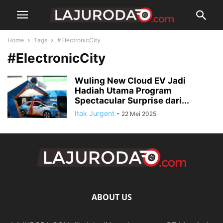
Home
Tags
#ElectronicCity
#ElectronicCity
Wuling New Cloud EV Jadi
Hadiah Utama Program
Spectacular Surprise dari...
Itok Jurgent
-
22 Mei 2025
ABOUT US