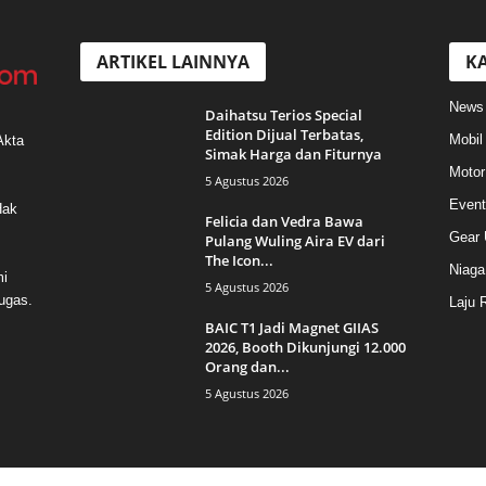
ARTIKEL LAINNYA
KA
News
Daihatsu Terios Special
Edition Dijual Terbatas,
Mobil
Akta
Simak Harga dan Fiturnya
Motor
5 Agustus 2026
Event
Hak
Felicia dan Vedra Bawa
Gear 
Pulang Wuling Aira EV dari
The Icon...
Niaga
mi
5 Agustus 2026
ugas.
Laju 
BAIC T1 Jadi Magnet GIIAS
2026, Booth Dikunjungi 12.000
Orang dan...
5 Agustus 2026