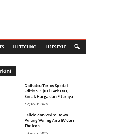
TS
HI TECHNO
LIFESTYLE
rkini
Daihatsu Terios Special
Edition Dijual Terbatas,
Simak Harga dan Fiturnya
5 Agustus 2026
Felicia dan Vedra Bawa
Pulang Wuling Aira EV dari
The Icon...
5 Agustus 2026