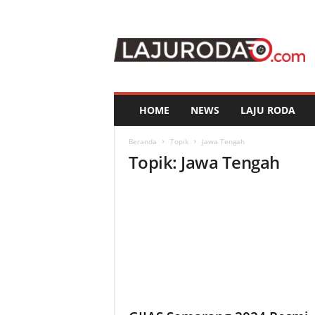
l
a
j
u
r
o
d
HOME
NEWS
LAJU RODA
a
.
Beranda
Topik
Jawa Tengah
c
Topik: Jawa Tengah
o
m