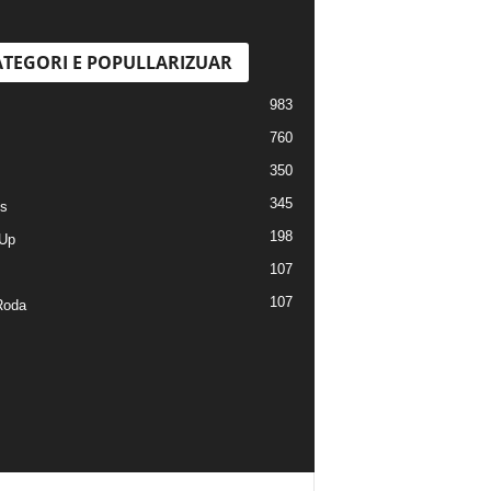
TEGORI E POPULLARIZUAR
983
760
350
345
s
198
Up
107
107
Roda