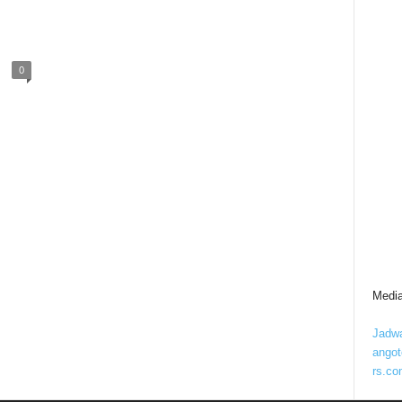
0
Media
Jadwa
ango
rs.co