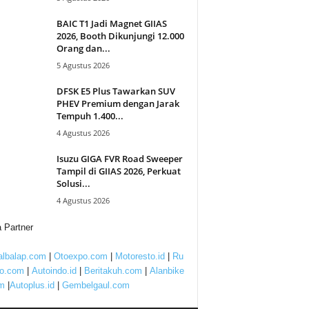
BAIC T1 Jadi Magnet GIIAS
2026, Booth Dikunjungi 12.000
Orang dan...
5 Agustus 2026
DFSK E5 Plus Tawarkan SUV
PHEV Premium dengan Jarak
Tempuh 1.400...
4 Agustus 2026
Isuzu GIGA FVR Road Sweeper
Tampil di GIIAS 2026, Perkuat
Solusi...
4 Agustus 2026
 Partner
lbalap.com
|
Otoexpo.com
|
Motoresto.id
|
Ru
to.com
|
Autoindo.id
|
Beritakuh.com
|
Alanbike
m
|
Autoplus.id
|
Gembelgaul.com