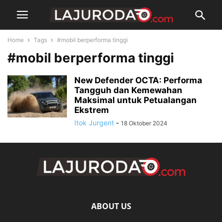
Home
Tags
#mobil berperforma tinggi
#mobil berperforma tinggi
New Defender OCTA: Performa
Tangguh dan Kemewahan
Maksimal untuk Petualangan
Ekstrem
Itok Jurgent
-
18 Oktober 2024
ABOUT US