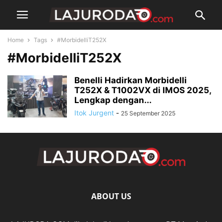
Home
Tags
#MorbidelliT252X
#MorbidelliT252X
Benelli Hadirkan Morbidelli
T252X & T1002VX di IMOS 2025,
Lengkap dengan...
Itok Jurgent
-
25 September 2025
ABOUT US