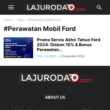
Home
Tags
#Perawatan Mobil Ford
#Perawatan Mobil Ford
Promo Servis Akhir Tahun Ford
2024: Diskon 10% & Bonus
Perawatan...
Itok Jurgent
-
2 Desember 2024
ABOUT US