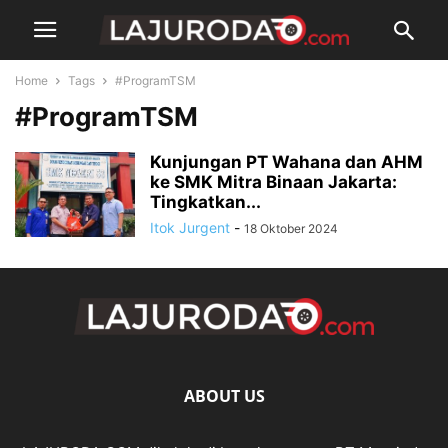
Home
Tags
#ProgramTSM
#ProgramTSM
Kunjungan PT Wahana dan AHM
ke SMK Mitra Binaan Jakarta:
Tingkatkan...
Itok Jurgent
-
18 Oktober 2024
ABOUT US