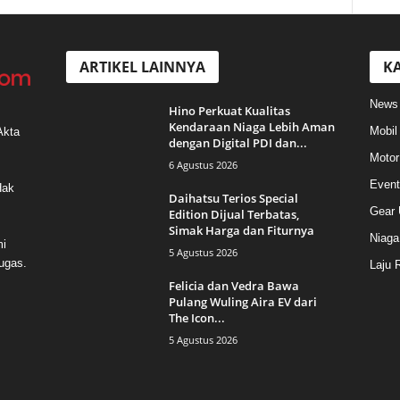
ARTIKEL LAINNYA
KA
News
Hino Perkuat Kualitas
Kendaraan Niaga Lebih Aman
Mobil
Akta
dengan Digital PDI dan...
Motor
6 Agustus 2026
Event
Hak
Daihatsu Terios Special
Gear 
Edition Dijual Terbatas,
Simak Harga dan Fiturnya
Niaga
mi
5 Agustus 2026
ugas.
Laju 
Felicia dan Vedra Bawa
Pulang Wuling Aira EV dari
The Icon...
5 Agustus 2026