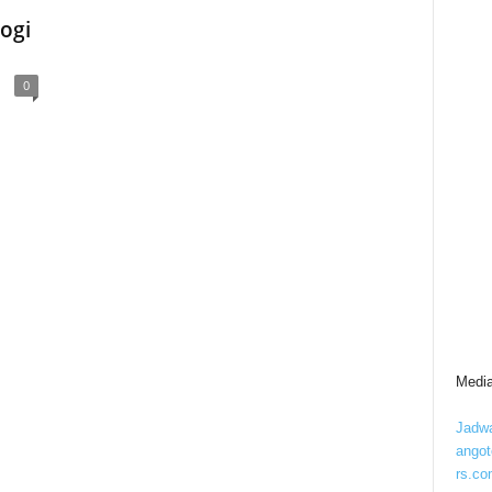
ogi
0
Media
Jadwa
ango
rs.co