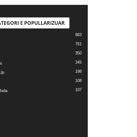
TEGORI E POPULLARIZUAR
983
761
350
345
s
198
Up
108
107
Roda